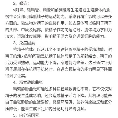
2、感染：
v附睾、输精管、精囊和前列腺等生殖道或生殖腺体的急
慢性炎症都可降低精子的运动能力。感染弱精症影响可以是多
方面的。微生物对精子的直接作用，如支原体可以吸附于精子
的头部、中段及尾部，使精子作前向运动时，流体动力学阻力
加大，运动速度减慢，影响精子活力及穿透卵细胞的能力。
3、免疫因素：
抗精子抗体可以从几个不同途径影响精子的受精功能。对
精子的活力影响可能是抗精子抗体与精子的尾部结合，精子的
活力受到妨碍，运动能力下降，穿透能力也差，这已通过针对
精子尾部存在抗精子抗体时，穿透宫颈粘液的能力明显下降而
得到了证实。
4、精索静脉曲张
精索静脉曲张可通过多种途径导致男性不育，它不仅仅对
精子的发生造成影响，还会造成精子活力下降。其机理可能是
由于曲张静脉的血液滞留，微循环障碍，营养供应缺乏和氧分
压降低，能量生成不足和内分泌功能障碍引起。
5、内分泌因素