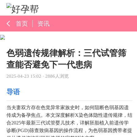
首页
资讯
孕育百科
色弱遗传规律解析：三代试管筛
综合资讯
查能否避免下一代患病
孕育知识
2025-04-23 15:02
·
2886人浏览
导语
当夫妻双方存在色觉异常家族史时，如何阻断色弱基因遗
传成为备孕焦点。本文深度解析X染色体隐性遗传规律，结
合2025年最新三代试管婴儿技术，详解胚胎植入前遗传学
诊断(PGD)筛查致病基因的操作流程，为色弱基因携带者提