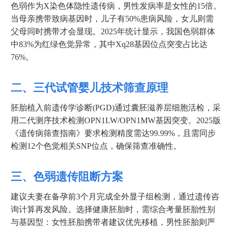
色弱作为X染色体隐性遗传病，男性发病率是女性的15倍。
当母亲携带致病基因时，儿子有50%患病风险，女儿则需
父母同时携带才会显现。2025年统计显示，我国色弱群体
中83%为红绿色觉异常，其中Xq28基因位点突变占比达
76%。
二、三代试管婴儿技术筛查原理
胚胎植入前遗传学诊断(PGD)通过囊胚滋养层细胞活检，采
用二代测序技术检测OPN1LW/OPN1MW基因突变。2025版
《遗传病筛查指南》要求检测精度需达99.99%，且需同步
检测12个色觉相关SNP位点，确保筛查准确性。
三、色弱遗传阻断方案
建议夫妻在备孕前3个月完成全外显子组检测，通过遗传咨
询计算再发风险。选择健康胚胎时，需综合考量胚胎性别
与基因型：女性胚胎携带者建议优先移植，男性胚胎则严