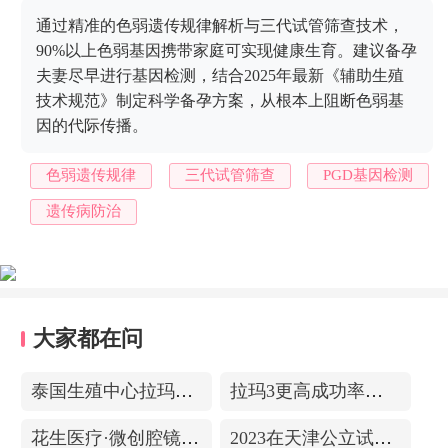
通过精准的色弱遗传规律解析与三代试管筛查技术，
90%以上色弱基因携带家庭可实现健康生育。建议备孕
夫妻尽早进行基因检测，结合2025年最新《辅助生殖
技术规范》制定科学备孕方案，从根本上阻断色弱基
因的代际传播。
色弱遗传规律
三代试管筛查
PGD基因检测
遗传病防治
大家都在问
泰国生殖中心拉玛3-更高成功率的保障-治愈系的医院环境
拉玛3更高成功率的保障——泰国超强实验室
花生医疗·微创腔镜中心
2023在天津公立试管医院排名，附带费用明细