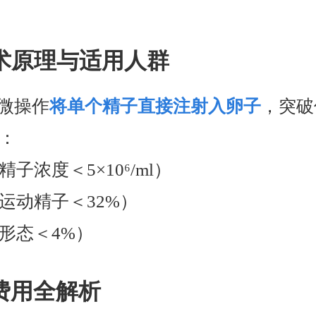
技术原理与适用人群
显微操作
将单个精子直接注射入卵子
，突破
：
精子浓度＜5×10⁶/ml）
向运动精子＜32%）
常形态＜4%）
年费用全解析