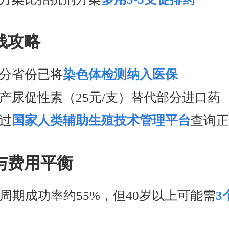
钱攻略
部分省份已将
染色体检测纳入医保
国产尿促性素（25元/支）替代部分进口药
通过
国家人类辅助生殖技术管理平台
查询
与费用平衡
单周期成功率约55%，但40岁以上可能需
3