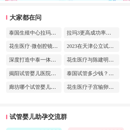
大家都在问
泰国生殖中心拉玛3-更高成功率的保障-治愈系的医院环境
拉玛3更高成功率的保障——泰国超强实验室
花生医疗·微创腔镜中心
2023在天津公立试管医院排名，附带费用明细
深度打造中泰一体化医疗体系！花生医疗中国专家团赴泰考察交流
花生医疗与陈建明教授达成战略合作，共促精准保胎事业发展
揭阳试管婴儿医院排名，附带试管成功率
泰国试管多少钱？收费包含什么项目？不成功能退款？
廊坊哪个试管婴儿医院可以包成功？内附试管费用!
花生医疗子宫输卵管造影中心
试管婴儿助孕交流群