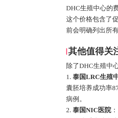
DHC生殖中心的
这个价格包含了
前会明确列出所
其他值得关
除了DHC生殖中
1.
泰国LRC生殖
囊胚培养成功率8
病例。
2.
泰国NIC医院
：