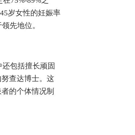
75%-89%之
- 45岁女性的妊娠率
于领先地位。
中还包括擅长顽固
的努查达博士。这
患者的个体情况制