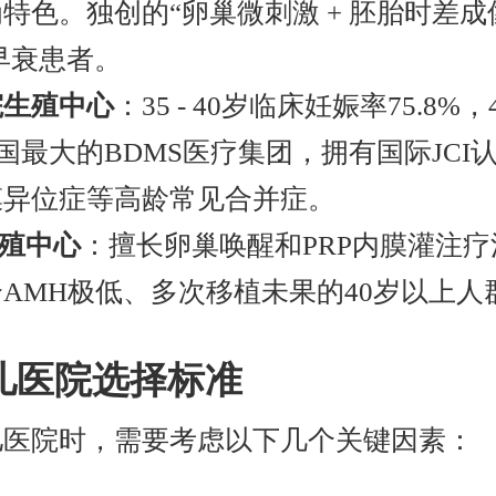
特色。独创的“卵巢微刺激 + 胚胎时差成
巢早衰患者。
院生殖中心
：35 - 40岁临床妊娠率75.8%，
泰国最大的BDMS医疗集团，拥有国际JC
膜异位症等高龄常见合并症。
生殖中心
：擅长卵巢唤醒和PRP内膜灌注
AMH极低、多次移植未果的40岁以上人
儿医院选择标准
儿医院时，需要考虑以下几个关键因素：