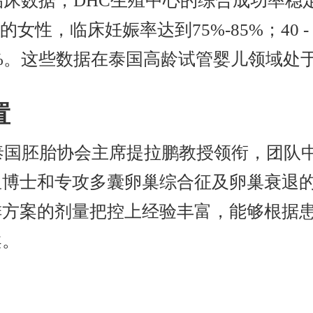
临床数据，DHC生殖中心的综合成功率稳定在
0岁的女性，临床妊娠率达到75%-85%；40 
65%。这些数据在泰国高龄试管婴儿领域处
置
泰国胚胎协会主席提拉鹏教授领衔，团队
星博士和专攻多囊卵巢综合征及卵巢衰退
排方案的剂量把控上经验丰富，能够根据
案。