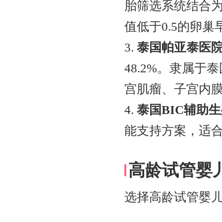
胎筛选系统结合为
值低于0.5的卵
3.
泰国帕亚泰医
48.2%。隶属于
宫肌瘤、子宫内
4.
泰国BIC辅助
能支持方案，适合
高龄试管婴
选择高龄试管婴