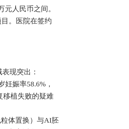
2万元人民币之间。
项目。医院在签约
域表现突出：
45岁妊娠率58.6%，
反复移植失败的疑难
线粒体置换）与AI胚