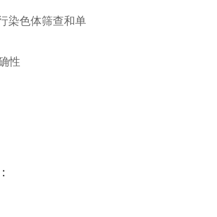
进行染色体筛查和单
确性
：