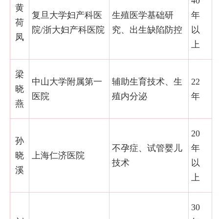
40
黄
复旦大学妇产科医
生殖医学基础研
年
荷
院/浙大妇产科医院
究、出生缺陷防控
以
凤
上
梁
中山大学附属第一
辅助生育技术、生
22
晓
医院
殖内分泌
年
燕
20
孙
不孕症、试管婴儿
年
晓
上海仁济医院
技术
以
溪
上
30