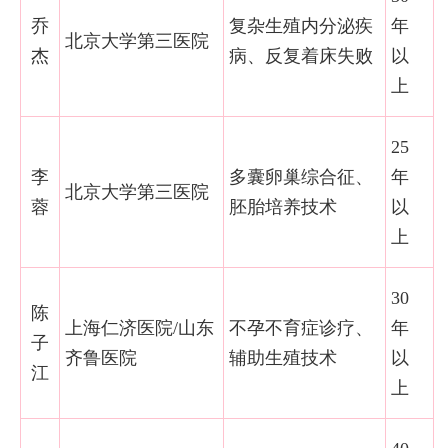
乔
复杂生殖内分泌疾
年
北京大学第三医院
杰
病、反复着床失败
以
上
25
李
多囊卵巢综合征、
年
北京大学第三医院
蓉
胚胎培养技术
以
上
30
陈
上海仁济医院/山东
不孕不育症诊疗、
年
子
齐鲁医院
辅助生殖技术
以
江
上