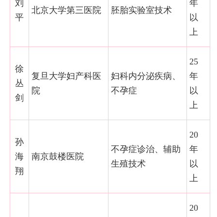
刘
年
北京大学第三医院
胚胎实验室技术
平
以
上
25
徐
复旦大学妇产科医
妇科内分泌疾病、
年
丛
院
不孕症
以
剑
上
20
孙
不孕症诊治、辅助
年
海
南京鼓楼医院
生殖技术
以
翔
上
20