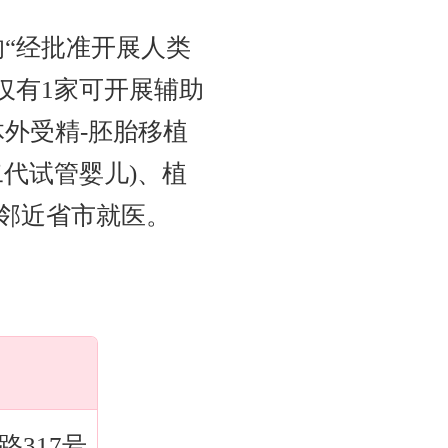
“经批准开展人类
仅有1家可开展辅助
外受精-胚胎移植
二代试管婴儿)、植
往邻近省市就医。
317号