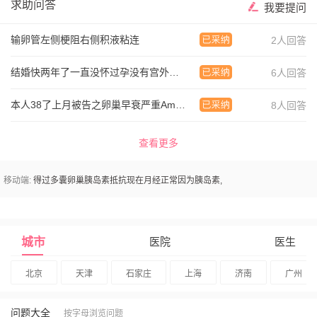
求助问答
我要提问
输卵管左侧梗阻右侧积液粘连
2人回答
结婚快两年了一直没怀过孕没有宫外孕没有流产过
6人回答
本人38了上月被告之卵巢早衰严重Amh087
8人回答
查看更多
移动端:
得过多囊卵巢胰岛素抵抗现在月经正常因为胰岛素,
城市
医院
医生
北京
天津
石家庄
上海
济南
广州
问题大全
按字母浏览问题