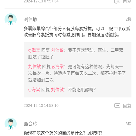
回复
2024-12-13 07:57:34
刘信敏
2楼
多囊卵巢综合征部分人有胰岛素抵抗，可以口服二甲双胍
改善胰岛素抵抗同时有减肥作用。要加强运动锻炼。
ღ海棠
回复
刘信敏
：我不喜欢运动，医生，二甲双
胍吃了拉肚子
刘信敏
回复
ღ海棠
：是可能有这种情况，先每天一
次每次一片，待适应了再每天吃二次，都不拉肚子了
就增加到三次
ღ海棠
回复
刘信敏
：不能吃肌醇吗？
回复
2024-12-13 14:58:10
聂会玲
3楼
你现在吃这个药的的目的是什么？减肥吗？