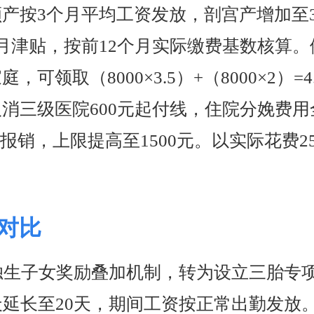
顺产按3个月平均工资发放，剖宫产增加至3
月津贴，按前12个月实际缴费基数核算。例
可领取（8000×3.5）+（8000×2）=
取消三级医院600元起付线，住院分娩费
报销，上限提高至1500元。以实际花费2
对比
消独生子女奖励叠加机制，转为设立三胎专项
天延长至20天，期间工资按正常出勤发放