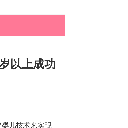
孕育百科
综合资讯
0岁以上成功
孕育知识
管婴儿技术来实现