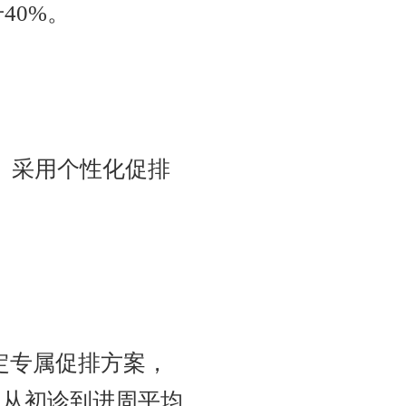
40%。
。采用个性化促排
定专属促排方案，
，从初诊到进周平均