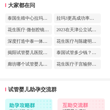
大家都在问
泰国生殖中心拉玛3-更高成功率的保障-治愈系的医院环境
拉玛3更高成功率的保障——泰国超强实验室
花生医疗·微创腔镜中心
2023在天津公立试管医院排名，附带费用明细
深度打造中泰一体化医疗体系！花生医疗中国专家团赴泰考察交流
花生医疗与陈建明教授达成战略合作，共促精准保胎事业发展
揭阳试管婴儿医院排名，附带试管成功率
泰国试管多少钱？收费包含什么项目？不成功能退款？
廊坊哪个试管婴儿医院可以包成功？内附试管费用!
花生医疗子宫输卵管造影中心
试管婴儿助孕交流群