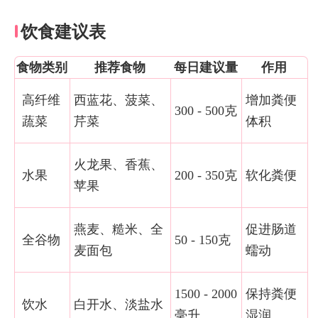
饮食建议表
食物类别
推荐食物
每日建议量
作用
高纤维
西蓝花、菠菜、
增加粪便
300 - 500克
蔬菜
芹菜
体积
火龙果、香蕉、
水果
200 - 350克
软化粪便
苹果
燕麦、糙米、全
促进肠道
全谷物
50 - 150克
麦面包
蠕动
1500 - 2000
保持粪便
饮水
白开水、淡盐水
毫升
湿润