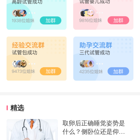
精选
取卵后正确睡觉姿势是
什么？侧卧位还是仰卧
位好？