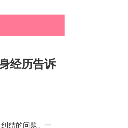
孕育百科
综合资讯
身经历告诉
孕育知识
人纠结的问题。一