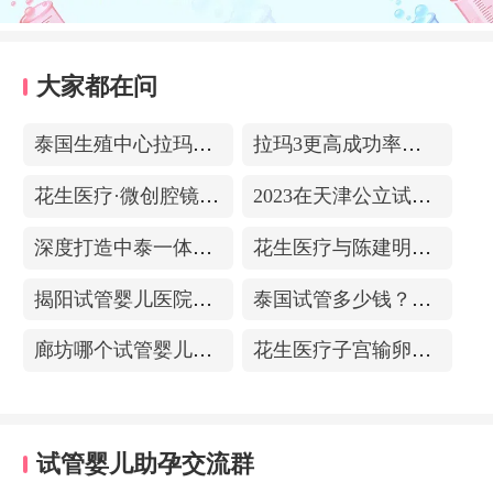
大家都在问
泰国生殖中心拉玛3-更高成功率的保障-治愈系的医院环境
拉玛3更高成功率的保障——泰国超强实验室
花生医疗·微创腔镜中心
2023在天津公立试管医院排名，附带费用明细
深度打造中泰一体化医疗体系！花生医疗中国专家团赴泰考察交流
花生医疗与陈建明教授达成战略合作，共促精准保胎事业发展
揭阳试管婴儿医院排名，附带试管成功率
泰国试管多少钱？收费包含什么项目？不成功能退款？
廊坊哪个试管婴儿医院可以包成功？内附试管费用!
花生医疗子宫输卵管造影中心
试管婴儿助孕交流群