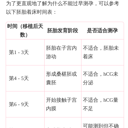
为了更直观地了解为什么不能过早测孕，可以参考
以下胚胎着床时间表：
时间（移植后天
胚胎发育阶段
是否适合测孕
数）
胚胎在子宫内
不适合，胚胎未
第1 - 3天
游动
着床
形成桑椹胚或
不适合，hCG未
第4 - 5天
囊胚
分泌
开始接触子宫
不适合，hCG量
第6 - 9天
内膜
不足
可能测到但不确