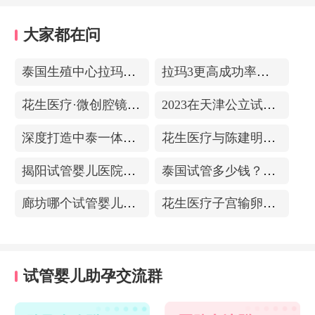
大家都在问
泰国生殖中心拉玛3-更高成功率的保障-治愈系的医院环境
拉玛3更高成功率的保障——泰国超强实验室
花生医疗·微创腔镜中心
2023在天津公立试管医院排名，附带费用明细
深度打造中泰一体化医疗体系！花生医疗中国专家团赴泰考察交流
花生医疗与陈建明教授达成战略合作，共促精准保胎事业发展
揭阳试管婴儿医院排名，附带试管成功率
泰国试管多少钱？收费包含什么项目？不成功能退款？
廊坊哪个试管婴儿医院可以包成功？内附试管费用!
花生医疗子宫输卵管造影中心
试管婴儿助孕交流群