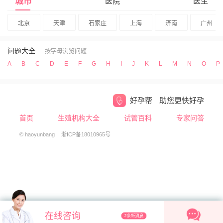
城市
医院
医生
北京
天津
石家庄
上海
济南
广州
问题大全
按字母浏览问题
A
B
C
D
E
F
G
H
I
J
K
L
M
N
O
P
好孕帮
助您更快好孕
首页
生殖机构大全
试管百科
专家问答
© haoyunbang
浙ICP备18010965号
在线咨询
2条新消息