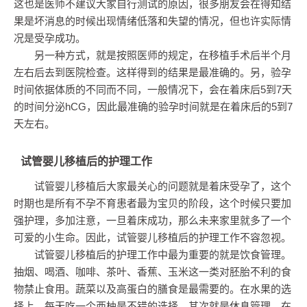
这也是医师不建议大家自行测试的原因，很多朋友会在得知结
果是坏消息的时候出现情绪低落和失望的情况，但也许实际情
况是受孕成功。
另一种方式，就是按照医师的规定，在移植手术后半个月
左右后去到医院检查。这样得到的结果是最准确的。另，验孕
时间依据体质的不同而不同，一般情况下，会在着床后5到7天
的时间分泌hCG，因此最准确的验孕时间就是在着床后的5到7
天左右。
试管婴儿移植后的护理工作
试管婴儿移植后大家最关心的问题就是着床受孕了，这个
时期也是所有不孕不育患者最为宝贝的阶段，这个时候只要加
强护理，多加注意，一旦着床成功，那么未来家里就多了一个
可爱的小生命。因此，试管婴儿移植后的护理工作不容忽视。
试管婴儿移植后的护理工作中最为重要的就是饮食管理。
抽烟、喝酒、咖啡、茶叶、香蕉、玉米这一类对胚胎不利的食
物禁止食用。蔬菜以及高蛋白的膳食是最需要的。在水果的选
择上，每天吃一个西柚是不错的选择。其次就是休息管理。在