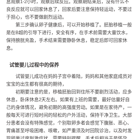
息观察1-2小时，观察后续反应。观察期结束后，没有什么不
良反应就可以回家休息了，回家后要注意保持轻运动，不要过
于担心，也不要做剧烈运动。
第三步确认卵子健康后，可以开始移植了。胚胎移植一般
是在B超的引导下进行，安全有序，在手术前需要大量饮水，
保持膀胱充盈，手术结束需要静卧休息，稳定后即可回家休
息。
试管婴儿过程中的保养
试管婴儿成功在妈妈子宫中着陆，妈妈和其他家庭成员对
宝宝的出生都有很高的期待，
初期要注意的是，移植胚胎回到住所不要剧烈活动，应多
休息，卧床休息2天左右。如果有上班的需要，最好估量好自
己的身体情况，避免初期的高强度劳动。如果是在家待产，一
般每天可进行短时间的轻松的户外活动，保持干净卫生。大部
分患者会没有特殊感觉，个别取卵多者会感觉下腹胀、恶心、
胃痛甚至呼吸困难、咳嗽，如严重须及时回院诊治，以及时发
现卵巢过度刺激症状。需要特别提醒，手术后相当于是怀孕