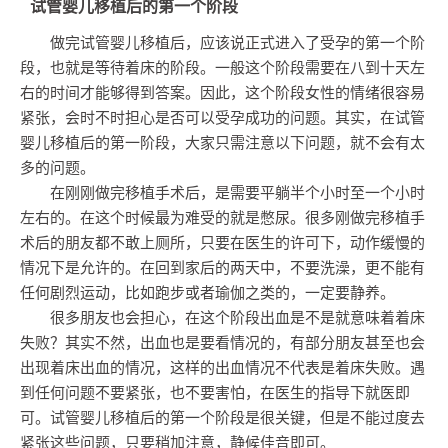
试管婴儿移植后的第一个阶段
做完试管婴儿移植后，应该说正式进入了受孕的第一个阶
段，也就是等待着床的阶段。一般这个阶段需要在八到十天左
右的时间才能够得到答案。因此，这个阶段女性的情绪很容易
紧张，会时不时担心是否可以受孕成功的问题。其实，在试管
婴儿移植后的第一阶段，大家只需注意以下问题，就不会有太
多的问题。
在刚刚做完移植手术后，是需要平躺半个小时至一个小时
左右的。在这个时候最为难受的就是憋尿。很多刚做完移植手
术后的朋友都不敢上厕所，只要在医生的许可下，动作缓慢的
情况下是允许的。在回到家后的两天中，不要洗澡，更不能有
任何剧烈运动，比如跑步或者瑜伽之类的，一定要静养。
很多朋友也会担心，在这个阶段出血是不是就意味着着床
失败？其实不然，出血也是要看情况的，有部分朋友甚至也会
出现着床出血的情况，这样的出血情况不代表是着床失败。遇
到任何问题不要紧张，也不要害怕，在医生的指导下就医即
可。试管婴儿移植后的第一个阶段是很关键，但是不能过度去
紧张这些问题，只要稍加注意，静候佳音即可。