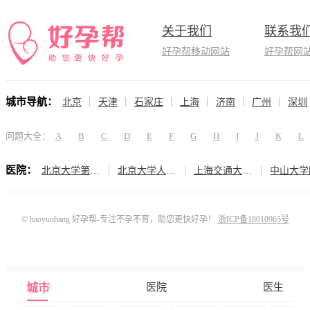
关于我们
联系我
好孕帮移动网站
好孕帮网
城市导航：
北京
天津
石家庄
上海
济南
广州
深圳
问题大全：
A
B
C
D
E
F
G
H
I
J
K
L
医院：
北京大学第三医院（生殖医学中心）
北京大学人民医院（计划生育与生殖医学科）
上海交通大学医学院附属仁济医院（生殖医学科）
© haoyunbang 好孕帮-专注不孕不育，助您更快好孕！
浙ICP备18010965号
城市
医院
医生