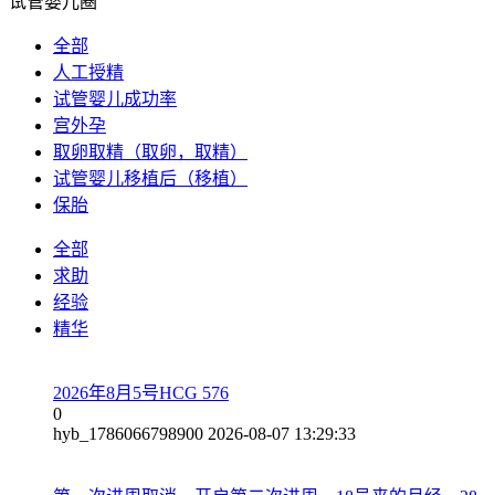
试管婴儿圈
全部
人工授精
试管婴儿成功率
宫外孕
取卵取精（取卵，取精）
试管婴儿移植后（移植）
保胎
全部
求助
经验
精华
2026年8月5号HCG 576
0
hyb_1786066798900
2026-08-07 13:29:33