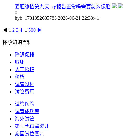
囊胚移植第九天hcg报告正常吗需要怎么保胎
0
hyb_1781352685783
2026-06-21 22:33:41
◀
1
2
3
4
...
500
▶
怀孕知识百科
降调促排
取卵
人工授精
移植
试管过程
试管费用
试管医院
试管成功率
海外试管
第三代试管婴儿
泰国试管婴儿