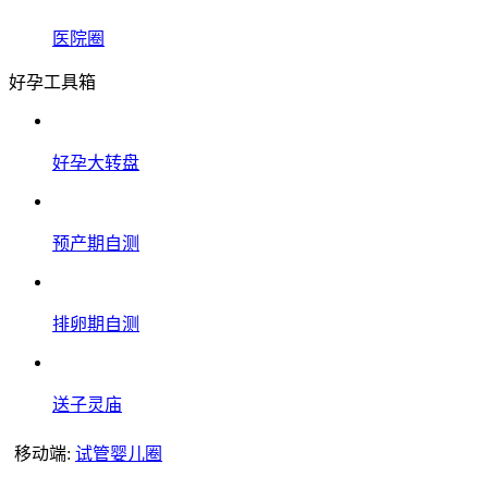
医院圈
好孕工具箱
好孕大转盘
预产期自测
排卵期自测
送子灵庙
移动端:
试管婴儿圈