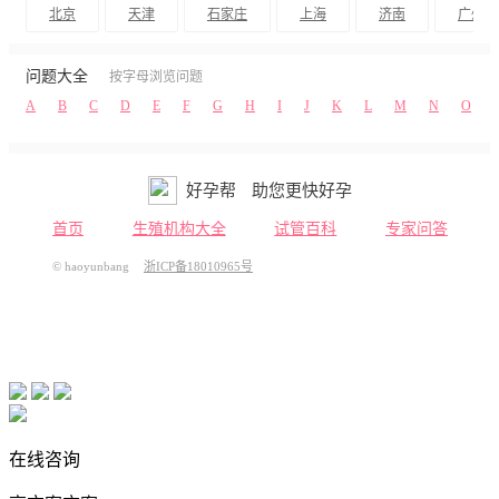
北京
天津
石家庄
上海
济南
广州
问题大全
按字母浏览问题
A
B
C
D
E
F
G
H
I
J
K
L
M
N
O
好孕帮
助您更快好孕
首页
生殖机构大全
试管百科
专家问答
© haoyunbang
浙ICP备18010965号
在线咨询