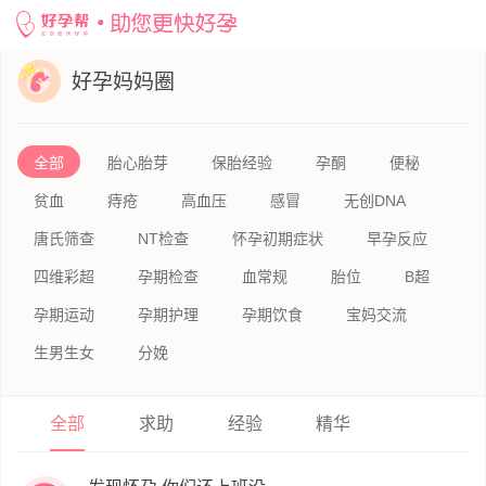
网站首页
>
备孕论坛
>
好孕妈妈圈
好孕妈妈圈
全部
胎心胎芽
保胎经验
孕酮
便秘
贫血
痔疮
高血压
感冒
无创DNA
唐氏筛查
NT检查
怀孕初期症状
早孕反应
四维彩超
孕期检查
血常规
胎位
B超
孕期运动
孕期护理
孕期饮食
宝妈交流
生男生女
分娩
全部
求助
经验
精华