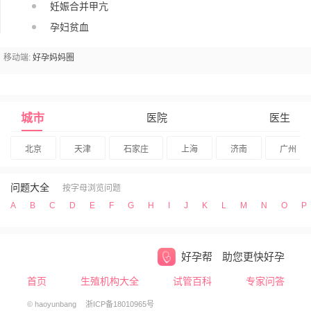
妊娠合并甲亢
孕妇贫血
移动端:
好孕妈妈圈
城市
医院
医生
北京
天津
石家庄
上海
济南
广州
问题大全
按字母浏览问题
A
B
C
D
E
F
G
H
I
J
K
L
M
N
O
P
好孕帮
助您更快好孕
首页
生殖机构大全
试管百科
专家问答
© haoyunbang
浙ICP备18010965号