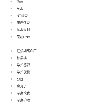
胎位
羊水
NT检查
唐氏筛查
羊水穿刺
无创DNA
妊娠期高血压
糖尿病
孕妇感冒
孕妇便秘
分娩
坐月子
孕期饮食
孕期护理