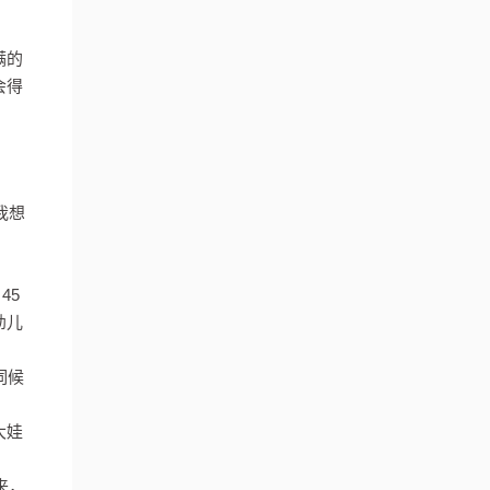
满的
会得
我想
45
幼儿
伺候
大娃
来，