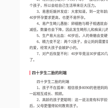
个孩子，所以会给自己生活带来巨大压力。
3、易患妊娠并发症：大家知道，到一定年
40岁怀孕要求更高，也更不易怀孕。
4、易产生畸儿愚胎：卵细胞与精子相遇就
减低，数量也会下降，因此发生畸形儿和痴呆儿
5、生产易大出血：40岁后，人的骨骼会变
6、精力变不足：两个2孩子，会让妈妈需要
的爱，经常大孩子会嫉妒小的。
7、对产后恢复不利：40岁毕竟没30岁或2
了。
四十岁生二胎的利端
四十岁生二胎的利端
1、孩子不在孤单：相信很多8090的爸爸
一起相互成长、照顾。
2、高龄的孩子更聪明：这一说法是有科学验
后，父母更懂得如何教育孩子。