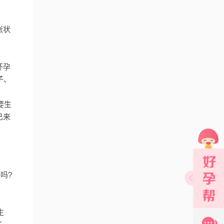
张状
怀孕
子、
要生
己来
吗?
生