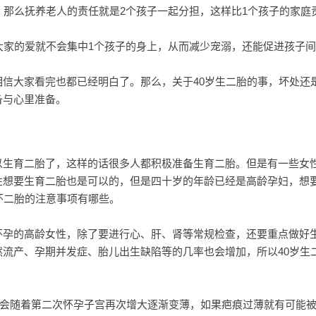
，那么抚养老人的责任就是2个孩子一起分担，这样比1个孩子的家庭
大家的爱就不会集中1个孩子的身上，从而减少宠溺，还能促进孩子
信大家看完也都已经明白了。那么，关于40岁生二胎的事，坏处还
备与心里准备。
以生育二胎了，这样的话很多人都积极准备生育二胎。但是有一些女
性想要生育二胎也是可以的，但是四十岁的年龄已经是高龄孕妇，想
怀二胎的注意事项有哪些。
怀孕的高龄女性，除了要进行心、肝、肾等常规检查，还要重点做好
流产、孕期并发症、胎儿出生缺陷等的几率也会增加，所以40岁生
能会随着第二次怀孕子宫再次增大逐渐变薄，如果疤痕过薄就有可能