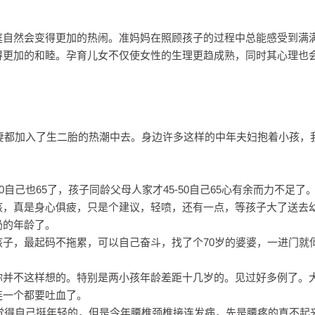
庭自然会变得更加的热闹。准妈妈在照顾孩子的过程中总能感受到满
得更加的和睦。孕育儿女不仅使女性的生理更趋成熟，同时其心理也
夫妻都加入了生二胎的热潮中去。身边许多这样的中年夫妇抱着小孩，
自己也65了，孩子同龄父母人家才45-50自己65心有余而力不足了。
孩，真是身心俱疲，只是个建议，轻喷，还有一点，等孩子大了送去
奶的年龄了。
子，最起码不拖累，可以自己奋斗，找了个70岁的婆婆，一进门就
你并不这样想的。特别是两小孩年龄差距十几岁的。见过好多例了。
连一个都要吐血了。
直觉得自己挺年轻的，但是今年腰椎颈椎接连发病，先是腰疼的直不起