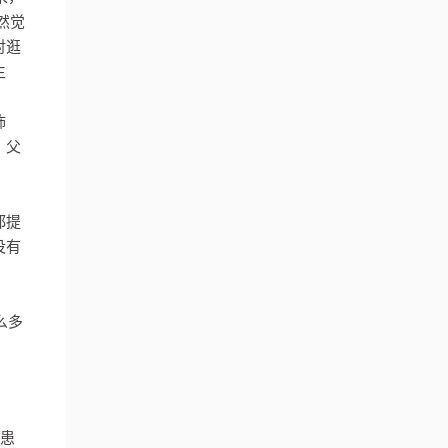
然觉
对逛
生
怖
，父
都提
没有
么多
得患