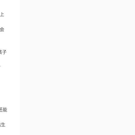
上
会
孩子
材
还能
出生