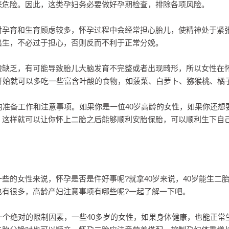
来危险。因此，这类孕妇务必要做好孕期检查，排除各项风险。
对孕育和生育顾虑较多，怀孕过程中会经常担心胎儿，使精神处于紧
出生，不必过于担心，否则反而不利于正常分娩。
酸缺乏，有可能导致胎儿大脑发育不完整或者出现畸形，所以女性在
开始就可以多吃一些富含叶酸的食物，如菠菜、白萝卜、猕猴桃、橘
的准备工作和注意事项。如果你是一位40岁高龄的女性，如果你还想
，这样就可以让你怀上二胎之后能够顺利安胎保胎，可以顺利生下自
些的女性来说，怀孕是否是件好事呢?就拿40岁来说，40岁能生二胎
也有很多，高龄产妇注意事项有哪些呢?一起了解一下吧。
一个绝对的限制因素，一些40多岁的女性，如果身体健康，也能正常