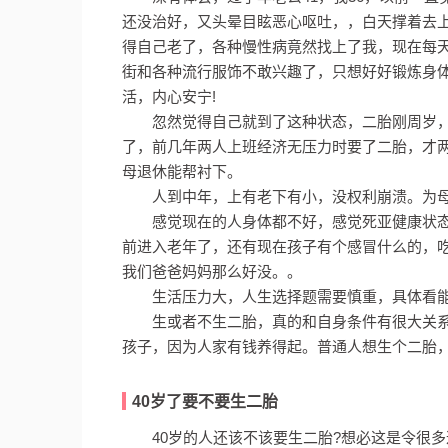
还没治好，又头晕目眩恶心呕吐，，白天撑着去上
得自己老了，各种慢性病竟然找上了我，现在每
街和各种流行服饰不敢兴趣了，只想好好锻炼身
活，内心安宁!
忽然觉得自己就到了这种状态，二胎刚周岁
了，前几年两人上班经济无压力时要了二胎，才
母退休能帮衬下。
人到中年，上有老下有小，没权利崩溃。为
感觉现在的人身体都不好，感觉死亚健康状
前进入老年了，还有现在孩子有个感冒什么的，
我们爸爸妈妈那么好没。。
生活压力大，人生选择题需要慎重，具体看
生或者不生二胎，真的和自身条件有很大关系
孩子，因为人家有钱养得起。普通人想生个二胎
40岁了要不要生二胎
40岁的人还该不该要生二胎?想必这是令很