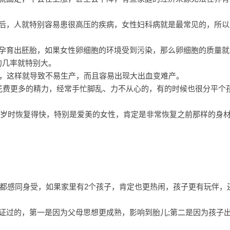
龄后，人就特别容易患很高压的疾病，女性妇科病就是最常见的，所以
会孕育出胚胎，如果女性卵细胞的环境受到污染，那么卵细胞的质量就
的几率就特别大。
硬，这样就导致不易生产，而且容易出现大出血变难产。
花费更多的精力，经常手忙脚乱、力不从心的，有的时候也很分平个
0几岁时恢复得快，特别是爱美的女性，肯定是非常恢复之前那样的身
妈妈都感同身受，如果家里有2个孩子，肯定也更热闹，孩子更有玩伴，
证过的，第一是因为父母思想更成熟，影响到胎儿;第二是因为孩子