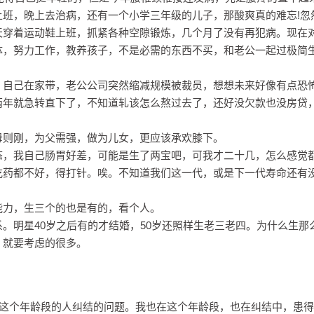
班，晚上去治病，还有一个小学三年级的儿子，那酸爽真的难忘!忽
天穿着运动鞋上班，抓紧各种空隙锻炼，几个月了没有再犯病。现在
体，努力工作，教养孩子，不是必需的东西不买，和老公一起过极简
，自己在家带，老公公司突然缩减规模被裁员，想想未来好像有点恐
两年就急转直下了，不知道轧该怎么熬过去了，还好没欠款也没房贷
母则刚，为父需强，做为儿女，更应该承欢膝下。
态，我自己肠胃好差，可能是生了两宝吧，可我才二十几，怎么感觉
吃药都不好，得打针。唉。不知道我们这一代，或是下一代寿命还有
能力，生三个的也是有的，看个人。
。明星40岁之后有的才结婚，50岁还照样生老三老四。为什么生那
，就要考虑的很多。
多这个年龄段的人纠结的问题。我也在这个年龄段，也在纠结中，患