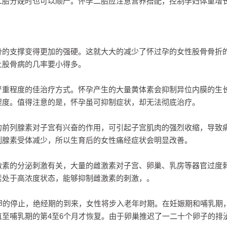
二胎分娩时也可以顺产。怀孕二胎应注意营养搭配，控制孕妇体重增
骨的支撑变得更加的强硬。这就大大的减少了怀过孕的女性股骨骨折
上股骨病的几率要小得多。
严重程度的佳治疗方式。怀孕产生的大量黄体素会抑制异位内膜的生
程度。值得注意的是，怀孕虽可抑制症状，却无法彻底治疗。
的前列腺素对子宫有兴奋的作用，可引起子宫肌肉的强烈收缩，导致
列腺素受体减少，所以生育后的女性痛经症状会明显改善。
激素的分泌刺激有关，大量的雌激素对子宫、卵巢、乳房等器官过度
素处于高浓度状态，能够抑制雌激素的刺激，。
卵的停止，绝经期的到来，女性将步入老年时期。在妊娠期和哺乳期
至哺乳期的第4至6个月才恢复。由于卵巢推迟了一二十个卵子的排