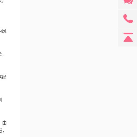
长，
131
的风
长，
痛经
刺
，由
泌，