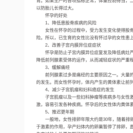
育。如果生产时各项指标正常，体重控制得当，
以防胎儿长得过大。
怀孕的好处
1、降低患股骨疾病的风险
女性在怀孕的过程中，受力发生变化使得股
险。所以，已生育的女性比没有怀过孕的女性患
2、改善子宫内膜异位症症状
怀孕是防止子宫内膜异位症复发及降低病灶
降低前列腺素受体的运作，从而减轻症状的严重
3、缓解痛经
前列腺素过多是痛经的主要原因之一。大量
的发生。而女性怀孕时，体内产生的黄体素让前
4、减少子宫肌瘤和妇科癌症的发生
子宫肌瘤以及一些妇科肿瘤等疾病多与女性
激，容易引发各种疾病。怀孕后的女性体内黄体
5、推迟更年期
一般地，女性排卵年限大约是30年，随着排
于激素的作用，孕产妇体内的卵巢暂停了排卵，直