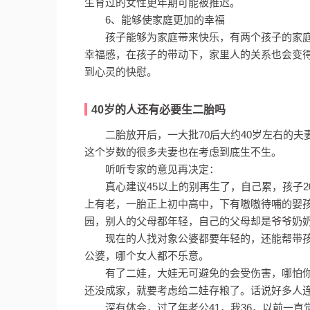
生育过的女性更年期可能被推迟。
6、能够使家庭更加的幸福
孩子能够为家庭带来快乐，有两个孩子的家
幸福感，在孩子的带动下，家里人的关系也会变
到心灵的快慰。
40岁的人还有必要生二胎吗
二胎放开后，一大批70后大约40岁左右的
这个岁数的很多夫妻也在考虑到底生不生。
听听专家的意见再决定：
真心建议45以上的别再生了，自己累，孩子20
上有老，一胎正上初中高中，下有嗷嗷待哺的婴
园，别人的父母都年轻，自己的父母却是爷爷奶
现在的人找对象公婆都要年轻的，还能帮带孩
公婆，哪个女人都不乐意。
有了二娃，大娃无可避免的会受伤害，哪怕
还没成家，就要考虑给二娃存粮了。话说好多人
深有体会，过了年老公41，我36，以前一