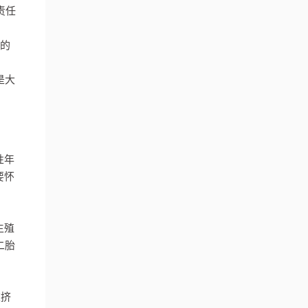
责任
间的
是大
性年
要怀
生殖
二胎
被挤