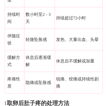
度
持续时
数小时至2 - 3
持续超过72小时
间
天
伴随症
轻微坠胀感
发热、大量出血、头晕
状
缓解方
休息后逐渐缓
休息后不缓解或加重
式
解
疼痛性
锐痛、绞痛或持续性剧
隐痛或坠胀感
质
痛
取卵后肚子疼的处理方法