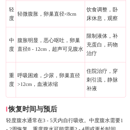
轻
饮食调整，卧
轻微腹胀，卵巢直径<8cm
度
床休息，观察
限制液体，补
中
腹胀明显，恶心呕吐，卵巢
充蛋白，药物
度
直径8 - 12cm，超声可见腹水
治疗
住院治疗，穿
重
呼吸困难，少尿，卵巢直径
刺引流，静脉
度
>12cm，血液浓缩
补液
恢复时间与预后
轻度腹水通常在3 - 5天内自行吸收。中度腹水需要1
- 2周恢复。重度腹水可能需要2 - 4周或更长时间。