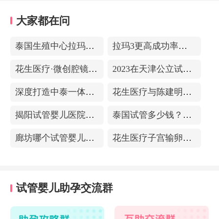
大家都在问
泰国生殖中心拉玛3-更高成功率的保障-治愈系的医院环境
拉玛3更高成功率的保障——泰国超强实验室
花生医疗·微创腔镜中心
2023在天津公立试管医院排名，附带费用明细
深度打造中泰一体化医疗体系！花生医疗中国专家团赴泰考察交流
花生医疗与陈建明教授达成战略合作，共促精准保胎事业发展
揭阳试管婴儿医院排名，附带试管成功率
泰国试管多少钱？收费包含什么项目？不成功能退款？
廊坊哪个试管婴儿医院可以包成功？内附试管费用!
花生医疗子宫输卵管造影中心
试管婴儿助孕交流群