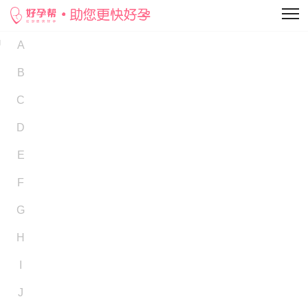
A
B
C
D
E
F
G
H
I
J