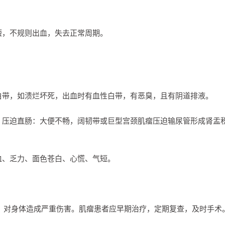
，不规则出血，失去正常周期。
带，如溃烂坏死，出血时有血性白带，有恶臭，且有阴道排液。
压迫直肠：大便不畅，阔韧带或巨型宫颈肌瘤压迫输尿管形成肾盂
、乏力、面色苍白、心慌、气短。
，对身体造成严重伤害。肌瘤患者应早期治疗，定期复查，及时手术