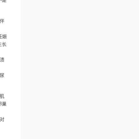
不是
伴
妊娠
生长
溃
尿
肌
卵巢
对