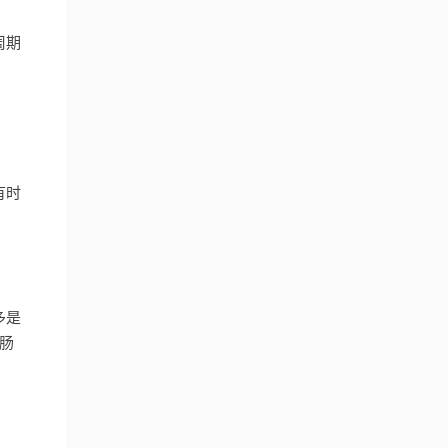
周期
有时
多是
肠