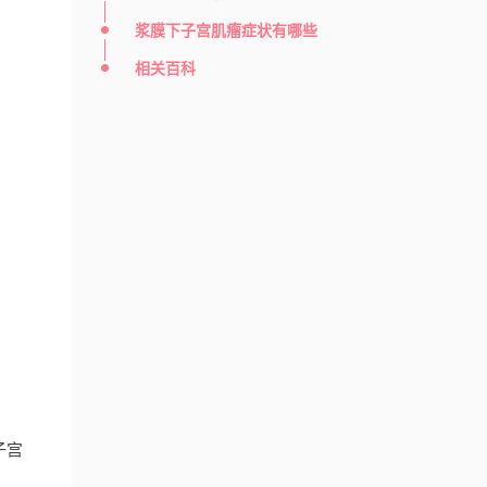
浆膜下子宫肌瘤症状有哪些
相关百科
子宫