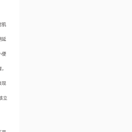
。
时肌
期延
小便
瘤，
表现
该立