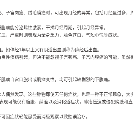
、子宫肉瘤、绒毛膜癌时，可出现月经的异常，包括月经量过多，
。
胞瘤能分泌雌性激素，干扰月经周期，引起月经异常。
血，严重时则表现为全身乏力，脸色苍白，气短心慌等症状。
如停经1年以上又有阴道出血则称为绝经后出血。
良性疾病引起，但决不能忽视子宫颈癌、子宫内膜癌的可能，虽然
肌瘤自宫口脱出或肌瘤变性，均可引起较剧烈的下腹痛。
人偶然发现。这些肿物即使无任何症状，也是一种不正常现象，大
初表现可能仅有腹胀、纳差以及消化道症状，肿瘤压迫或侵犯膀胱和直
可因症状轻能忍受而消极观察以致贻误治疗。