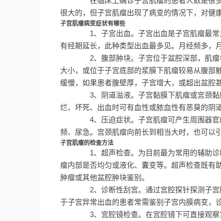
在临床上确诊子宫肌瘤的患者人数是很多
很大的，但子宫肌瘤出现了病变的情况下，对健
子宫肌瘤病变症状有哪些
1、子宫出血。子宫出血是子宫肌瘤最常见
有经期延长，此种类型出血最多见。月经频多，
2、腹部肿块。子宫位于盆腔深部，肌瘤初
大小，或位于子宫底部的浆膜下肌瘤较易从腹部
缓慢，如果患者腹壁厚，子宫增大，或超出盆腔甚
3、阴道溢液。子宫黏膜下肌瘤或宫颈黏膜
烂、坏死、出血时可有血性或脓血性有恶臭的阴
4、压迫症状。子宫肌瘤可产生周围器官的
频、尿急。宫颈肌瘤向前长到相当大时，也可以
子宫肌瘤的检查方法
1、超声检查。为目前最为常用的辅助诊断
瘤内部是否均匀或液化、囊变等。超声检查既有
肿瘤或其他盆腔肿块鉴别。
2、诊断性刮宫。通过宫腔探针探测子宫腔
于子宫异常出血的患者常需鉴别子宫内膜病变，
3、宫腔镜检查。在宫腔镜下可直接观察宫