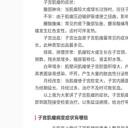
子宫肌瘤的症状：
腹部肿块：当肌瘤较大或增长过快时，往往
不孕：由于肌瘤压迫输卵管或使之扭曲，影
腰酸腹痛：常见的是下腹部坠胀、腰背酸痛
瘤发生红色变性，这时可伴发热。
子宫出血：子宫出血是子宫肌瘤最常见的症
长，此种类型出血最多见。
排尿、排便异常：肌瘤较大或生长在子宫颈
频数，残余尿增多，输尿管移位、肾盂积水等。
白带增多：肌壁间肌瘤使子宫腔面积增大，
其表面容易感染、坏死，产生大量的脓血性分泌
月经改变：当肌瘤使子宫腔变大，子宫内膜
为经期延长、月经过多，治疗不及时可致贫血。
以上我为大家讲了子宫肌瘤的症状。子宫肌瘤
即到医院接受检查治疗。以免延误病情，给治疗
子宫肌瘤病变症状有哪些