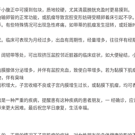
于小腹正中可摸到包块，质地较硬，尤其清晨膀胱充盈时更易摸到。
响输卵管的正常功能，或肌瘤导致宫腔变形妨碍受精卵着床引起不孕
等。有些特殊情况可出现急性疼痛，如带蒂的肌瘤发生扭转，或妊娠
状。临床可表现为月经过多，出血有周期性，经量增多，往往伴有经
、阔韧带等处，可出现挤压盆腔邻近脏器的临床症状，如大便秘结，
内膜腺体分泌增多，并伴有盆腔充血，致使白带增多。若为黏膜下肌
物，伴有臭味
面积增大，子宫收缩不良或子宫内膜增生过长，或黏膜下肌瘤，均可
是一种严重的疾病，提醒患有这种疾病的患者朋友，一 经确诊，应
带来更大困难。最后祝您早日康复，生活幸福。