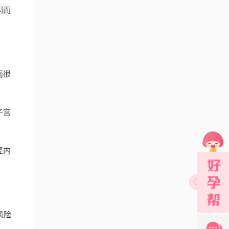
因而
而很
子宫
经内
风险