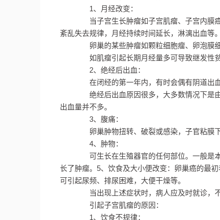
1、月经改变：
当子宫生长肿瘤如子宫肌瘤、子宫内膜癌
紊乱失去规律，月经持续时间延长，淋漓出血等
卵巢的某些肿瘤如颗粒细胞瘤、卵泡膜细
如肌瘤引起长期月经量多可导致继发性贫
2、绝经后出血：
在闭经的第一年内，有时会偶有阴道出血。
绝经后出血原因很多，大多数情况下是由
出血量并不多。
3、腹痛：
卵巢肿物扭转、破裂或感染，子官粘膜下
4、肿物：
可生长在生殖器官的任何部位。一般是本
长了肿瘤。5、饮食及大小便改变：卵巢癌的最
可引起尿频、排尿困难，大便干燥等。
当出现上述症状时，病人应及时就诊，不
引起子宫肌瘤的原因：
1、饮食不规律：