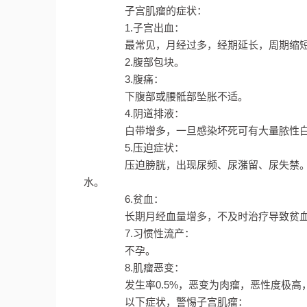
子宫肌瘤的症状：
1.子宫出血：
最常见，月经过多，经期延长，周期缩短
2.腹部包块。
3.腹痛：
下腹部或腰骶部坠胀不适。
4.阴道排液：
白带增多，一旦感染坏死可有大量脓性白
5.压迫症状：
压迫膀胱，出现尿频、尿潴留、尿失禁。
水。
6.贫血：
长期月经血量增多，不及时治疗导致贫血
7.习惯性流产：
不孕。
8.肌瘤恶变：
发生率0.5%，恶变为肉瘤，恶性度极高
以下症状，警惕子宫肌瘤：