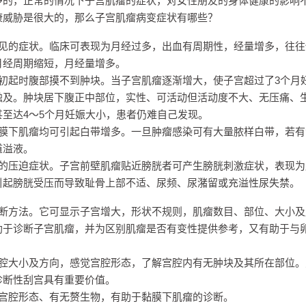
的，正常的情况下子宫肌瘤的症状，对女性朋友的身体健康的影响
康威胁是很大的，那么子宫肌瘤病变症状有哪些？
的症状。临床可表现为月经过多，出血有周期性，经量增多，往往
月经周期缩短，月经量增多。
起时腹部摸不到肿块。当子宫肌瘤逐渐增大，使子宫超过了3个月
触及。肿块居下腹正中部位，实性、可活动但活动度不大、无压痛、
至达4～5个月妊娠大小，患者仍难自己发现。
下肌瘤均可引起白带增多。一旦肿瘤感染可有大量脓样白带，若有
道溢液。
压迫症状。子宫前壁肌瘤贴近膀胱者可产生膀胱刺激症状，表现为
引起膀胱受压而导致耻骨上部不适、尿频、尿潴留或充溢性尿失禁。
方法。它可显示子宫增大，形状不规则，肌瘤数目、部位、大小及
助于诊断子宫肌瘤，并为区别肌瘤是否有变性提供参考，又有助于与
大小及方向，感觉宫腔形态，了解宫腔内有无肿块及其所在部位。
诊断性刮宫具有重要价值。
腔形态、有无赘生物，有助于黏膜下肌瘤的诊断。