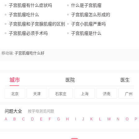
子宫肌瘤有什么症状吗
什么是子宫肌瘤
子宫肌瘤吃什么
子宫肌瘤怎么形成的
子宫肌瘤和子宫腺肌瘤的区别
子宫小肌瘤严重吗
子宫肌瘤必须手术吗
子宫肌瘤是什么
移动端:
子宫肌瘤吃什么好
城市
医院
医生
北京
天津
石家庄
上海
济南
广州
问题大全
按字母浏览问题
A
B
C
D
E
F
G
H
I
J
K
L
M
N
O
P