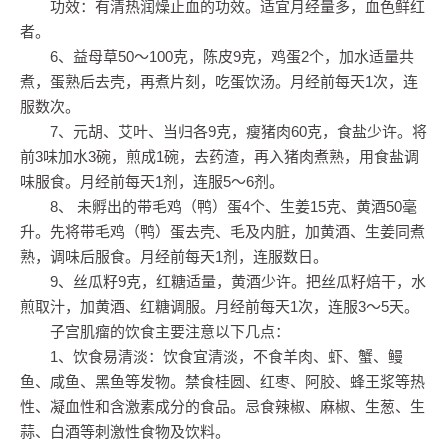
功效：有清热润燥止血的功效。适宜月经量多，血色鲜红
者。
6、益母草50～100克，陈皮9克，鸡蛋2个，加水适量共
煮，蛋熟后去壳，再煮片刻，吃蛋饮汤。月经前每天1次，连
服数次。
7、元胡、艾叶、当归各9克，瘦猪肉60克，食盐少许。将
前3味加水3碗，煎成1碗，去药渣，再入猪肉煮熟，用食盐调
味服食。月经前每天1剂，连服5～6剂。
8、 未孵出的带毛鸡（鸭）蛋4个、生姜15克、黄酒50毫
升。先将带毛鸡（鸭）蛋去壳、毛及内脏，加黄酒、生姜同煮
熟，调味后服食。月经前每天1剂，连服数日。
9、丝瓜籽9克，红糖适量，黄酒少许。把丝瓜籽焙干，水
煎取汁，加黄酒、红糖调服。月经前每天1次，连服3～5天。
子宫肌瘤的饮食主要注意以下几点：
1、饮食易清淡：饮食宜清淡，不食羊肉、虾、蟹、鳗
鱼、咸鱼、黑鱼等发物。禁食桂圆、红枣、阿胶、蜂王浆等热
性、凝血性和含激素成分的食品。忌食辣椒、麻椒、生葱、生
蒜、白酒等刺激性食物及饮料。