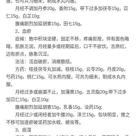
服，也可共为细未，制成水丸内服。
月经不调加丹参20g，香附15g，带下过多加茯苓15g，苡
仁15g，白芷10g;
腹痛剧烈加延胡索15g，田七15g。
2、血瘀
症候：胞中积块坚硬，固定不移，疼痛拒按，伴有面色晦
暗，肌肤乏润，月经量多或经期延后，口干不欲饮。舌质红，
边有瘀点，脉象沉涩。
治法：活血破瘀，消癥散结。
方药：桂技茯苓丸加减。桂枝15g，云苓20g，丹皮20g，
芍药15g，桃仁15g。可水煎内服，可共为细未，制成水丸内
服。
月经过多或崩漏不止，加蒲黄15g，五灵脂20g;带下过多
加苡仁15g，白芷10g;
腹痛剧烈加延胡索15g，乳香15g，没药15g;
月经过少或闭经者加牛膝20g，泽兰15g，包块明显，推之
不移可加逐瘀破坚药加水蛭、蟅虫等。
3、痰湿