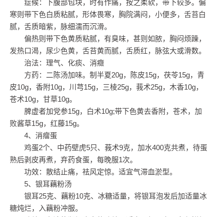
症候：下腹部包块，时有作痛，按之柔软，带下较多。偏
寒则带下色白质粘腻，形体畏寒，胸院满闷，小便多，舌苔白
腻，舌质暗紫，脉细濡而沉滑。
偏热则带下色黄质粘腻，有臭味，甚则如脓，胸闷烦躁，
发热口渴，尿少色黄，舌苔黄而腻，舌质红，脉弦大或滑数。
治法：理气、化痰、消癥
方药：二陈汤加味。制半夏20g，陈皮15g，茯苓15g，青
皮10g，香附10g，川芎15g，三棱25g，莪术25g，木香10g，
苍术10g，甘草10g。
脾虚者加党参15g，白术10g;带下色黄去香附，苍术，加
败酱草15g，红藤15g。
4、消瘤蛋
鸡蛋2个、中药壁虎5只、莪术9克，加水400克共煮，待蛋
熟后剥皮再煮，弃药食蛋，每晚服1次。
功效：散结止痛，祛风定惊。适宜气滞血淤型。
5、银耳藕粉汤
银耳25克、藕粉10克、冰糖适量，将银耳泡发后加适量冰
糖炖烂，入藕粉冲服。