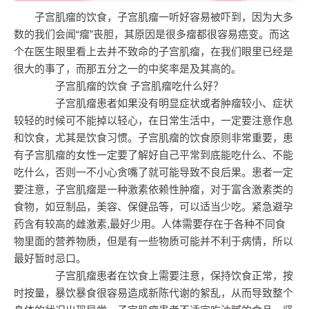
子宫肌瘤的饮食，子宫肌瘤一听好容易被吓到，因为大多
数的我们会闻“瘤”丧胆，其原因是很多瘤都很容易癌变。而这
个在医生眼里看上去并不致命的子宫肌瘤，在我们眼里已经是
很大的事了，而那五分之一的中奖率是及其高的。
子宫肌瘤的饮食 子宫肌瘤吃什么好？
子宫肌瘤患者如果没有明显症状或者肿瘤较小、症状
较轻的时候可不能掉以轻心，在日常生活中，一定要注意作息
和饮食，尤其是饮食习惯。子宫肌瘤的饮食原则非常重要，患
有子宫肌瘤的女性一定要了解好自己平常到底能吃什么、不能
吃什么，否则一不小心贪嘴了就可能导致不良后果。患者一定
要注意，子宫肌瘤是一种激素依赖性肿瘤，对于富含激素类的
食物，如豆制品，美容、保健品等，可以适当少吃。紧急避孕
药含有较高的雌激素,最好少用。人体需要存在于各种不同食
物里面的营养物质，但是有一些物质可能并不利于病情，所以
最好暂时忌口。
子宫肌瘤患者在饮食上需要注意，保持饮食正常，按
时按量，暴饮暴食很容易造成新陈代谢的絮乱，从而导致整个