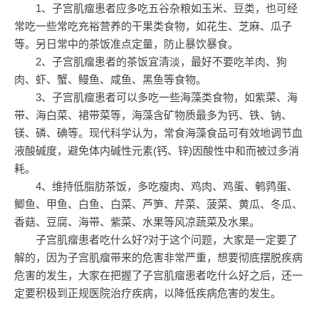
1、子宫肌瘤患者应多吃五谷杂粮如玉米、豆类，也可经
常吃一些常吃充裕营养的干果类食物，如花生、芝麻、瓜子
等。另日常中的茶饭准点定量，防止暴饮暴食。
2、子宫肌瘤患者的茶饭宜清淡，最好不要吃羊肉、狗
肉、虾、蟹、鳗鱼、咸鱼、黑鱼等食物。
3、子宫肌瘤患者可以多吃一些海藻类食物，如紫菜、海
带、海白菜、裙带菜等，海藻含矿物质最多为钙、铁、钠、
镁、磷、碘等。现代科学认为，常食海藻食品可有效地调节血
液酸碱度，避免体内碱性元素(钙、锌)因酸性中和而被过多消
耗。
4、维持低脂肪茶饭，多吃瘦肉、鸡肉、鸡蛋、鹌鹑蛋、
鲫鱼、甲鱼、白鱼、白菜、芦笋、芹菜、菠菜、黄瓜、冬瓜、
香菇、豆腐、海带、紫菜、水果等风凉蔬菜及水果。
子宫肌瘤患者吃什么好?对于这个问题，大家是一定要了
解的，因为子宫肌瘤带来的危害非常严重，想要彻底摆脱疾病
危害的发生，大家在把握了子宫肌瘤患者吃什么好之后，还一
定要积极到正规医院治疗疾病，以降低疾病危害的发生。