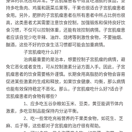
身体的状况出现异常。子宫肌瘤患者不适宜吃油腻的食品，坚
持多吃鱼肉、鸡蛋和蔬菜瓜果等，干果也很适合子宫肌瘤患者
食用。另外，肥胖的子宫肌瘤患者在所有患者中所占比例也很
高，这类患者尤其需要注意饮食控制，加强锻炼和保持良好饮
食习惯，不仅可以控制体重，还能有效控制病情。子宫肌瘤患
者应该自觉少吃辛辣、油炸、烧烤等刺激性食物，不要抽烟、
酗酒，这些不好的饮食生活习惯都可能会加重病情。
子宫肌瘤吃什么好？
治病最重要的是治本，想要控制子宫肌瘤的病情，避
免它恶化或者变性，可从控制激素分泌方面入手。因此，子宫
肌瘤患者的饮食需要格外谨慎。长期食用高脂肪的食物会容易
促进某些激素的生成和释放，如果饮食健康、均衡，那么病情
也能有效保持稳定不恶化。那么，子宫肌瘤吃什么好?适合子
宫肌瘤患者的食物有哪些?
1、应多吃五谷杂粮如玉米、豆类，黄豆能调节体内
激素，多吃豆制品能保持内分泌平衡。
2、吃一些常吃充裕营养的干果类食物，如花生、芝
麻、瓜子等，这些都对子宫肌瘤的治疗很有帮助。