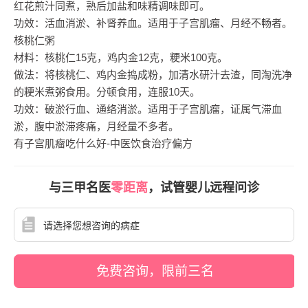
红花煎汁同煮，熟后加盐和味精调味即可。
功效：活血消淤、补肾养血。适用于子宫肌瘤、月经不畅者。
核桃仁粥
材料：核桃仁15克，鸡内金12克，粳米100克。
做法：将核桃仁、鸡内金捣成粉，加清水研汁去渣，同淘洗净
的粳米煮粥食用。分顿食用，连服10天。
功效：破淤行血、通络消淤。适用于子宫肌瘤，证属气滞血
淤，腹中淤滞疼痛，月经量不多者。
有子宫肌瘤吃什么好-中医饮食治疗偏方
与三甲名医
零距离
，试管婴儿远程问诊
免费咨询，限前三名