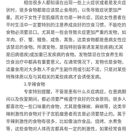
相信很多人都知道在出现一些上火症状或者是发炎症
状时，很多食物都是应该禁止食用的，以免导致症状更加严
重。而对于女性子宫肌瘤而言也是一种炎症，因此女性患者在
平时生活中一定要特别的注意养成良好的饮食习惯，不能吃的
食物必须要忌口。尤其是一些会导致炎症更加严重的发物，如
羊肉、虾、蟹、鳗鱼、咸鱼、黑鱼，这类食物都是患病女性应
该禁忌的食物。所谓发物，是指特别容易诱发某些疾病(尤其
是旧病宿疾)或加重已发疾病的食物。发物禁忌在饮食养生和
饮食治疗中都具有重要意义。在通常情况下，发物也是食物，
适量食用对大多数人不会产生副作用或引起不适，只是对某些
特殊体质以及与其相关的某些疾病才会诱使发病。
3.辛辣食物
专家特别提醒，不管是患有什么炎症病症，在患病期
间以及恢复期间，都必须要严格遵守良好的饮食原则。很多人
都喜欢吃一些口味重的食物，尤其是像辣椒、麻椒等，这类辛
辣刺激性的食物对于子宫肌瘤患者而言是必须要禁止的。属于
辛辣刺激性的食物有很多，比如像油炸食品、烧烤、水煮鱼
等，这些食物对人体而言都具有一定的刺激性，如果经常食用