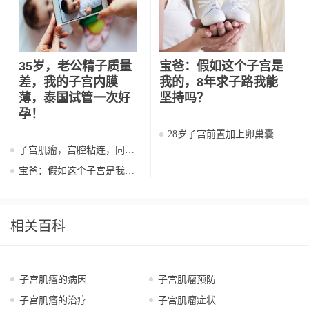
35岁，老公精子质量
宝爸：假如这个子宫是
差，我的子宫内膜
我的，8年求子路我能
薄，泰国试管一次好
坚持吗？
孕！
28岁子宫前置加上卵巢囊
肿，我的详细泰国第三代试
子宫肌瘤，宫腔粘连，同时
管婴儿过程
双侧输卵管不通，宫腔手术
宝爸：假如这个子宫是我
后快速好孕
的，8年求子路我能坚持
吗？
相关百科
子宫肌瘤的病因
子宫肌瘤预防
子宫肌瘤的治疗
子宫肌瘤症状