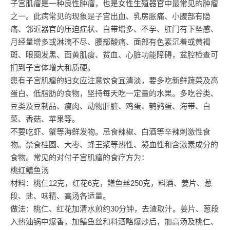
子宫肌瘤是一种良性肿瘤，也是女性生殖器官中最常见的肿瘤
之一。此病常见的现象是子宫出血、乳房胀痛、小腹部有隐
痛、邻近器官的压迫症状、白带增多、不孕、肛门有下坠感、
月经量增多或淋漓不尽、腰部酸痛、面部有色素沉着或黄褐
斑、眼圈发黑、面黄肌瘦、贫血、心脏功能障碍，盆腔检查可
扪到子宫体增大和质硬。
患有子宫肌瘤的妇女应注意饮食宜清淡，要多吃新鲜蔬菜及高
蛋白、低脂肪的食物，坚持每天吃一定量的水果。多吃谷类、
豆类及豆制品、瘦肉、动物肝脏、鸡蛋、鹌鹑蛋、海带、白
菜、香菇、苹果等。
不要吃虾、蟹等海鲜发物。忌食辣椒、白酒等辛辣刺激性食
物。禁食桂圆、大枣、蜂王浆等热性、凝血性和含激素成分的
食物。常见的对付子宫肌瘤的食疗方为：
桃红鳝鱼汤
材料：桃仁12克，红花6克，鳝鱼丝250克，料酒、姜片、葱
段、盐、味精、高汤各适量。
做法：桃仁、红花加清水煎约30分钟，去渣取汁。姜片、葱段
入热油锅中爆香，加鳝鱼丝和料酒略爆炒后，加高汤及桃仁、