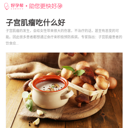
网站首页
>
好孕百科
>
子宫肌瘤吃什么好
子宫肌瘤吃什么好
子宫肌瘤的发生，会给女性带来很大的伤害，不治疗的话，甚至有恶变的可
能。因此很多患者都想通过食疗来积极预防疾病，专家指出：子宫肌瘤患者的
饮食应...