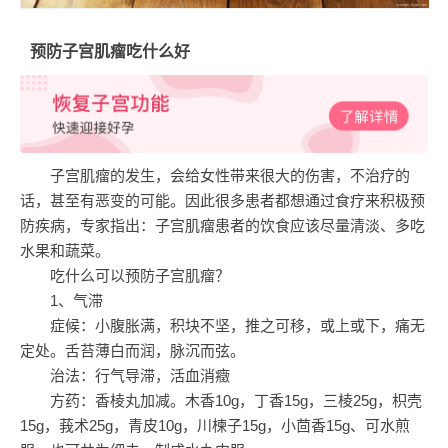
预防子宫肌瘤吃什么好
子宫肌瘤的发生，会给女性带来很大的伤害，不治疗的
话，甚至有恶变的可能。因此很多患者都想通过食疗来积极预
防疾病，专家指出：子宫肌瘤患者的饮食应该尽量清淡、多吃
水果和蔬菜。
吃什么可以预防子宫肌瘤？
1、气滞
症候：小腹胀满，积块不坚，推之可移，或上或下，痛无
定处。舌苔薄白而润，脉沉而弦。
治法：行气导滞，活血消癥
方药：香棱丸加减。木香10g，丁香15g，三棱25g，枳壳
15g，莪术25g，青皮10g，川楝子15g，小茴香15g、可水煎