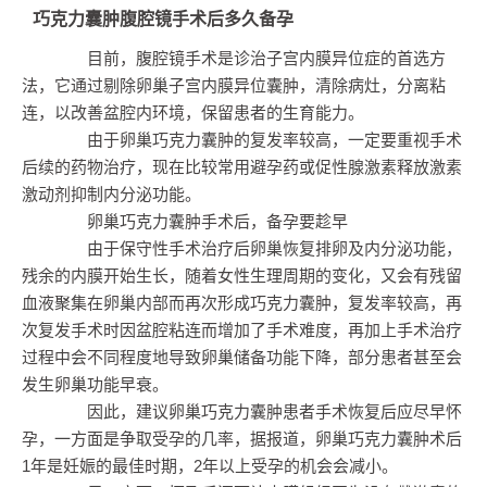
巧克力囊肿腹腔镜手术后多久备孕
目前，腹腔镜手术是诊治子宫内膜异位症的首选方
法，它通过剔除卵巢子宫内膜异位囊肿，清除病灶，分离粘
连，以改善盆腔内环境，保留患者的生育能力。
由于卵巢巧克力囊肿的复发率较高，一定要重视手术
后续的药物治疗，现在比较常用避孕药或促性腺激素释放激素
激动剂抑制内分泌功能。
卵巢巧克力囊肿手术后，备孕要趁早
由于保守性手术治疗后卵巢恢复排卵及内分泌功能，
残余的内膜开始生长，随着女性生理周期的变化，又会有残留
血液聚集在卵巢内部而再次形成巧克力囊肿，复发率较高，再
次复发手术时因盆腔粘连而增加了手术难度，再加上手术治疗
过程中会不同程度地导致卵巢储备功能下降，部分患者甚至会
发生卵巢功能早衰。
因此，建议卵巢巧克力囊肿患者手术恢复后应尽早怀
孕，一方面是争取受孕的几率，据报道，卵巢巧克力囊肿术后
1年是妊娠的最佳时期，2年以上受孕的机会会减小。