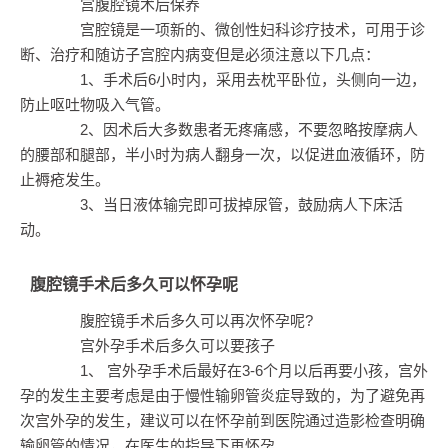
宫腹腔镜术后保养
宫腔镜是一项新的、微创性妇科诊疗技术，可用于诊
断、治疗和随访子宫腔内病变但是必须注意以下几点：
1、手术后6小时内，采用去枕平卧位，头侧向一边，
防止呕吐物吸入气管。
2、因术后大多数患者无疼痛感，不要忽略按摩病人
的腰部和腿部，半小时为病人翻身一次，以促进血液循环，防
止褥疮发生。
3、当日液体输完即可拔掉尿管，鼓励病人下床活
动。
腹腔镜手术后多久可以怀孕呢
腹腔镜手术后多久可以再次怀孕呢?
宫外孕手术后多久可以要孩子
1、 宫外孕手术后最好在3-6个月以后再要小孩，宫外
孕的发生主要考虑是由于慢性输卵管炎症导致的，为了避免再
次宫外孕的发生，建议可以在怀孕前到医院通过造影检查明确
输卵管的情况，在医生的指导下再怀孕。