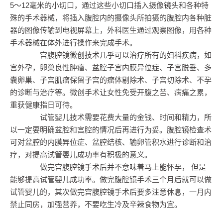
5～12毫米的小切口，通过这些小切口插入摄像镜头和各种特
殊的手术器械，将插入腹腔内的摄像头所拍摄的腹腔内各种脏
器的图像传输到电视屏幕上，外科医生通过观察图像，用各种
手术器械在体外进行操作来完成手术。
宫腹腔镜微创技术几乎可以治疗所有的妇科疾病，如
宫外孕，卵巢良性肿瘤、盆腔子宫内膜异位症、子宫脱垂、多
囊卵巢、子宫肌瘤保留子宫的瘤体剔除术、子宫切除术、不孕
的诊断与治疗等。微创手术让女性免受开腹之苦、病痛之累，
重获健康指日可待。
试管婴儿技术需要花费大量的金钱、时间和精力，所
以一定要明确盆腔和宫腔的情况后再进行为妥。腹腔镜检查术
可对盆腔的内膜异位症、盆腔结核、输卵管积水进行诊断和治
疗，对提高试管婴儿成功率有积极的意义。
做完宫腹腔镜手术后并不意味着马上能怀孕， 但是
能够提高试管婴儿成功率。做完腹腔镜手术三个月后就可以做
试管婴儿的，其次做完宫腹腔镜手术后要多注意休息，一月内
禁止同房，加强营养，不要吃生冷及辛辣食物为宜。