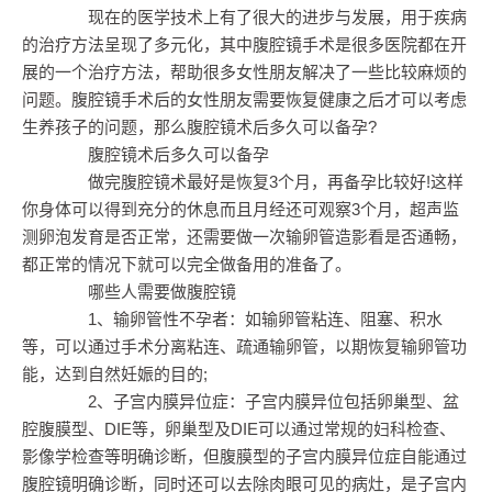
现在的医学技术上有了很大的进步与发展，用于疾病
的治疗方法呈现了多元化，其中腹腔镜手术是很多医院都在开
展的一个治疗方法，帮助很多女性朋友解决了一些比较麻烦的
问题。腹腔镜手术后的女性朋友需要恢复健康之后才可以考虑
生养孩子的问题，那么腹腔镜术后多久可以备孕?
腹腔镜术后多久可以备孕
做完腹腔镜术最好是恢复3个月，再备孕比较好!这样
你身体可以得到充分的休息而且月经还可观察3个月，超声监
测卵泡发育是否正常，还需要做一次输卵管造影看是否通畅，
都正常的情况下就可以完全做备用的准备了。
哪些人需要做腹腔镜
1、输卵管性不孕者：如输卵管粘连、阻塞、积水
等，可以通过手术分离粘连、疏通输卵管，以期恢复输卵管功
能，达到自然妊娠的目的;
2、子宫内膜异位症：子宫内膜异位包括卵巢型、盆
腔腹膜型、DIE等，卵巢型及DIE可以通过常规的妇科检查、
影像学检查等明确诊断，但腹膜型的子宫内膜异位症自能通过
腹腔镜明确诊断，同时还可以去除肉眼可见的病灶，是子宫内