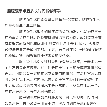
腹腔镜手术后多长时间能够怀孕
腹腔镜手术后多久可以怀孕?一般来说，腹腔镜手术
后至少半年-1年再怀孕。
腹腔镜手术很多妇科疾病的诊断标准，也是治疗不孕
症的重要治疗手段。以检查输卵管通不通为例，放射造影检查
有着很高的假阳性和假阴性;只有在肚皮上开个小洞，把腹腔
镜伸进去看才是最可靠的。同时，医生可在镜下开展输卵管粘
连松解，提高输卵管性不孕患者的受孕率。
腹腔镜手术对女性月经期没有多大影响，一般术后一
个月左右会正常恢复月经，但是由于每个人的身体恢复情况有
差异，可能会有一定的推迟或者提前的情况。在治疗宫颈息肉
时，宫腔镜手术刮除内膜息肉，对子宫内膜可有一定破坏作
用，如果患者激素内分泌水平是正常的，大多会在术后一个月
左右月经来潮，有些人可稍推迟。
腹腔镜手术后如果月经没来，可以先观察一段时间，
如果月经一直不来或有明显不适，应及时到医院进行B超检