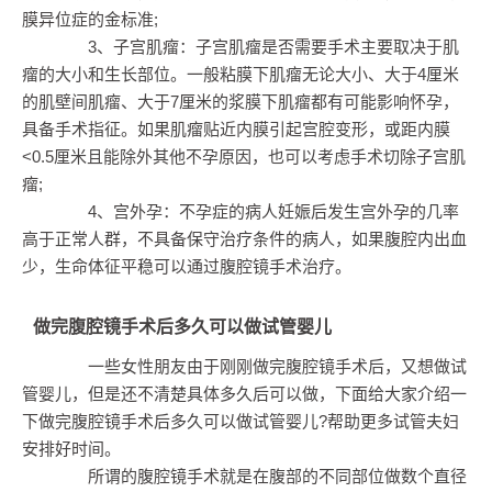
膜异位症的金标准;
3、子宫肌瘤：子宫肌瘤是否需要手术主要取决于肌
瘤的大小和生长部位。一般粘膜下肌瘤无论大小、大于4厘米
的肌壁间肌瘤、大于7厘米的浆膜下肌瘤都有可能影响怀孕，
具备手术指征。如果肌瘤贴近内膜引起宫腔变形，或距内膜
<0.5厘米且能除外其他不孕原因，也可以考虑手术切除子宫肌
瘤;
4、宫外孕：不孕症的病人妊娠后发生宫外孕的几率
高于正常人群，不具备保守治疗条件的病人，如果腹腔内出血
少，生命体征平稳可以通过腹腔镜手术治疗。
做完腹腔镜手术后多久可以做试管婴儿
一些女性朋友由于刚刚做完腹腔镜手术后，又想做试
管婴儿，但是还不清楚具体多久后可以做，下面给大家介绍一
下做完腹腔镜手术后多久可以做试管婴儿?帮助更多试管夫妇
安排好时间。
所谓的腹腔镜手术就是在腹部的不同部位做数个直径