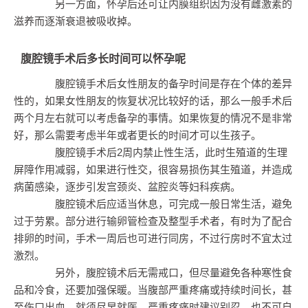
另一方面，怀孕后还可让内膜组织因为没有雌激素的
滋养而逐渐衰退被吸收掉。
腹腔镜手术后多长时间可以怀孕呢
腹腔镜手术后女性朋友的备孕时间是存在个体的差异
性的，如果女性朋友的恢复状况比较好的话，那么一般手术后
两个月左右就可以考虑备孕的事情。如果恢复的情况不是非常
好，那么需要考虑半年或者更长的时间才可以生孩子。
腹腔镜手术后2周内禁止性生活，此时生殖道的生理
屏障作用减弱，如果进行性交，很容易损伤其生殖道，并造成
病菌感染，逐步引发宫颈炎、盆腔炎等妇科疾病。
腹腔镜术后应适当休息，可完成一般日常生活，避免
过于劳累。部分进行输卵管检查及整型手术者，有时为了配合
排卵的时间，手术一周后也可进行同房，不过行房时不宜太过
激烈。
另外，腹腔镜术后无需戒口，但尽量避免各种寒性食
品和冷食，还要加强保暖。当腹部严重疼痛或持续时间长，甚
至伤口出血，就须尽早就医。严重疼痛时建议别忍，也不可自