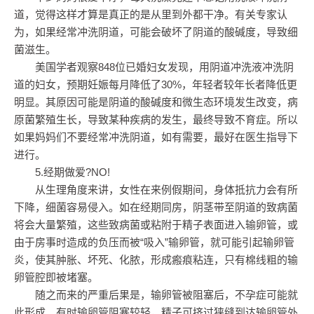
道，觉得这样才算是真正的是从里到外都干净。有关专家认
为，如果经常冲洗阴道，可能会破坏了阴道的酸碱度，导致细
菌滋生。
美国学者观察848位已婚妇女发现，用阴道冲洗液冲洗阴
道的妇女，预期妊娠每月降低了30%，年轻者较年长者降低更
明显。其原因可能是阴道的酸碱度和微生态环境发生改变，病
原菌繁殖生长，导致某种疾病的发生，最终导致不育症。所以
如果妈妈们不要经常冲洗阴道，如有需要，最好在医生指导下
进行。
5.经期做爱?NO!
从生理角度来讲，女性在来例假期间，身体抵抗力会有所
下降，细菌容易侵入。如在经期同房，阴茎带至阴道的致病菌
将会大量繁殖，这些致病菌或粘附于精子表面进入输卵管，或
由于房事时造成的负压而被“吸入”输卵管，就可能引起输卵管
炎，使其肿胀、坏死、化脓，形成瘢痕粘连，只有棉线粗的输
卵管腔即被堵塞。
随之而来的严重后果是，输卵管被阻塞后，不孕症可能就
此形成。有时输卵管阻塞较轻，精子可挤过狭缝到达输卵管外