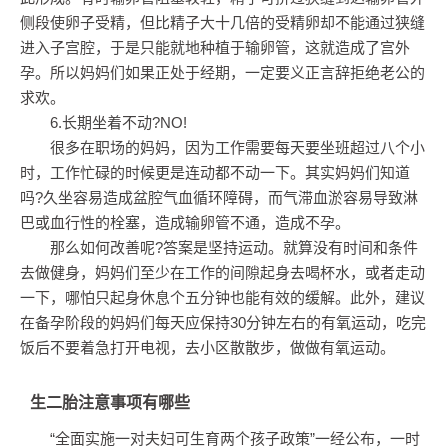
侧段使卵子受精，但比精子大十几倍的受精卵却不能通过狭缝
进入子宫腔，于是只能就地种植于输卵管，这就造成了宫外
孕。所以妈妈们如果正处于经期，一定要义正言辞拒绝老公的
求欢。
6.长期坐着不动?NO!
很多在职场的妈妈，因为工作需要每天要坐班超过八个小
时，工作忙碌的时候更是连动都不动一下。其实妈妈们知道
吗?久坐容易造成盆腔气血循环障碍，而气滞血淤容易导致淋
巴或血行性的栓塞，造成输卵管不通，造成不孕。
那么如何改善呢?答案是坚持运动。就算没有时间和条件
去做健身，妈妈们至少在工作的间隙起身去喝杯水，或者走动
一下，哪怕只起身休息个五分钟也能有效的缓解。此外，建议
在备孕阶段的妈妈们每天应保持30分钟左右的有氧运动，吃完
饭后不要着急打开电视，去小区散散步，做做有氧运动。
生二胎注意事项有哪些
“全面实施一对夫妇可生育两个孩子政策”一经公布，一时