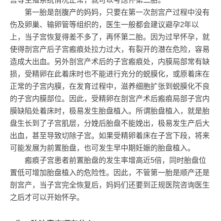
第一胎是剖腹产的妈妈，只要在第一次剖宫产过程中没有
伤及卵巢、输卵管等组织的，医生一般都会建议避孕2年以
上，当子宫恢复得差不多了，再怀第二胎。因为过早怀孕，就
使得剖宫产后子宫瘢痕处拉力过大，有裂开的潜在危险，容易
造成大出血。另外剖宫产术后的子宫瘢痕处，内膜局部常有缺
损，受精卵在此着床时也不能进行充分的蜕膜化，或原着床在
正常的子宫内膜，在发育过程中，滋养细胞扩张到蜕膜化不良
的子宫内膜部位。因此，受精卵在剖宫产术后瘢痕局部子宫内
膜缺陷处着床时，极易发生胎盘植入。所谓胎盘植入，就是胎
盘生长到了子宫肌层，分娩后胎盘不能娩出，极易发生产后大
出血，甚至导致切除子宫。如果受精卵着床在子宫下段，将来
可能发展为前置胎盘，也可发生早中期妊娠的胎盘植入。
瘢痕子宫患者前置胎盘的发生率增高近5倍，同时胎盘位
置低可增加胎盘植入的危险性。因此，不管第一胎是顺产还是
剖宫产，当子宫完全恢复后，妈妈们还要到正规医院咨询医生
之后才可以开始怀孕。