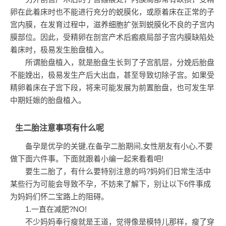
卵在此着床时也不能进行充分的蜕膜化，或原着床在正常的子
宫内膜，在发育过程中，滋养细胞扩张到蜕膜化不良的子宫内
膜部位。因此，受精卵在剖宫产术后瘢痕局部子宫内膜缺陷处
着床时，极易发生胎盘植入。
所谓胎盘植入，就是胎盘生长到了子宫肌层，分娩后胎盘
不能娩出，极易发生产后大出血，甚至导致切除子宫。如果受
精卵着床在子宫下段，将来可能发展为前置胎盘，也可发生早
中期妊娠的胎盘植入。
生二胎注意事项有什么呢
备孕是优孕的关键,在备孕二胎期间,女性朋友有小心,不要
做下面六件事。下面就跟着小编一起来看看吧!
要生二胎了，有什么要特别注意的吗?妈妈们日常生活中
某些行为可能会导致不孕，不妨来了解下，别让以下6件事成
为妈妈们怀二宝路上的阻碍。
1.一直在减肥?NO!
不少妈妈奉行瘦就是王道，觉得像是模特儿那样，瘦了穿