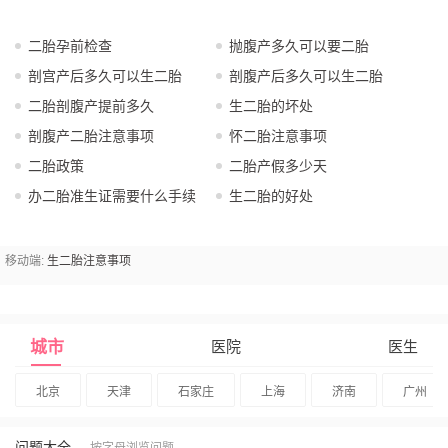
二胎孕前检查
抛腹产多久可以要二胎
剖宫产后多久可以生二胎
剖腹产后多久可以生二胎
二胎剖腹产提前多久
生二胎的坏处
剖腹产二胎注意事项
怀二胎注意事项
二胎政策
二胎产假多少天
办二胎准生证需要什么手续
生二胎的好处
移动端:
生二胎注意事项
城市
医院
医生
北京
天津
石家庄
上海
济南
广州
问题大全