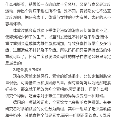
什么都好看，稍微长一点肉肉就十分紧张，又是节食又是过度
运动，弄出个胃病来也在所不惜。殊不知，育龄期女性不适宜
过度减肥。据研究表明，体重与女性的孕力有关，太轻的人不
容易怀孕。
体重过低会造成脑下垂体分泌促滤泡素及促黄体素不足，
使卵泡减少卵子的生产，以至引发慢性不排卵及不孕症;而体
重过重则会造成体内雄性激素增加，导致多囊性卵巢症及多毛
症，进而造成不排卵及不孕症。所以妈妈们只要保持合适的体
重就可以了，怀有二宝散发温柔母性的样子在你老公眼里肯定
是最美的!
2.吃全素食?NO!
现在吃素越来越风行，素食的好处很多，比如饱和脂肪含
量佷低，可降低血压和胆固醇含量。但有些妈妈认为既然吃素
好处多，那么就干脆改为吃全素吧!吃素是很好，但是什么都
讲究个均衡，吃全素对于想生二胎的妈妈会变成一种阻碍。
德国的一项试验证实，全素饮食也会影响女性排卵。有关
研究者将参加试验的女性分为两组，其中一组除了吃少量乳酪
和牛奶外，其他食物全部是素食;而另一组则正常饮食。6周后