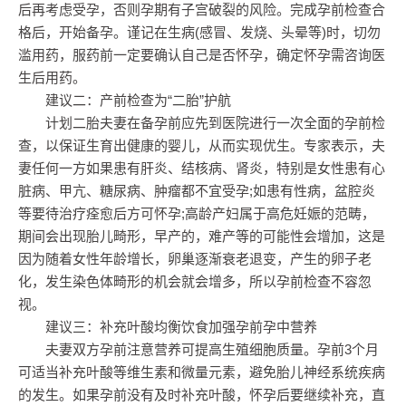
后再考虑受孕，否则孕期有子宫破裂的风险。完成孕前检查合
格后，开始备孕。谨记在生病(感冒、发烧、头晕等)时，切勿
滥用药，服药前一定要确认自己是否怀孕，确定怀孕需咨询医
生后用药。
建议二：产前检查为“二胎”护航
计划二胎夫妻在备孕前应先到医院进行一次全面的孕前检
查，以保证生育出健康的婴儿，从而实现优生。专家表示，夫
妻任何一方如果患有肝炎、结核病、肾炎，特别是女性患有心
脏病、甲亢、糖尿病、肿瘤都不宜受孕;如患有性病，盆腔炎
等要待治疗痊愈后方可怀孕;高龄产妇属于高危妊娠的范畴，
期间会出现胎儿畸形，早产的，难产等的可能性会增加，这是
因为随着女性年龄增长，卵巢逐渐衰老退变，产生的卵子老
化，发生染色体畸形的机会就会增多，所以孕前检查不容忽
视。
建议三：补充叶酸均衡饮食加强孕前孕中营养
夫妻双方孕前注意营养可提高生殖细胞质量。孕前3个月
可适当补充叶酸等维生素和微量元素，避免胎儿神经系统疾病
的发生。如果孕前没有及时补充叶酸，怀孕后要继续补充，直