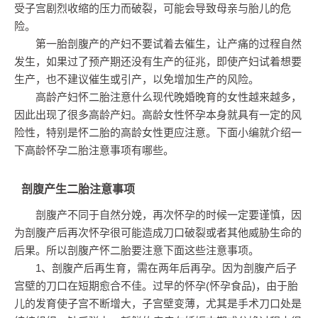
受子宫剧烈收缩的压力而破裂，可能会导致母亲与胎儿的危
险。
第一胎剖腹产的产妇不要试着去催生，让产痛的过程自然
发生，如果过了预产期还没有生产的征兆，即使产妇试着想要
生产，也不建议催生或引产，以免增加生产的风险。
高龄产妇怀二胎注意什么现代晚婚晚育的女性越来越多，
因此出现了很多高龄产妇。高龄女性怀孕本身就具有一定的风
险性，特别是怀二胎的高龄女性更应注意。下面小编就介绍一
下高龄怀孕二胎注意事项有哪些。
剖腹产生二胎注意事项
剖腹产不同于自然分娩，再次怀孕的时候一定要谨慎，因
为剖腹产后再次怀孕很可能造成刀口破裂或者其他威胁生命的
后果。所以剖腹产怀二胎要注意下面这些注意事项。
1、剖腹产后再生育，需在两年后再孕。因为剖腹产后子
宫壁的刀口在短期愈合不佳。过早的怀孕(怀孕食品)，由于胎
儿的发育使子宫不断增大，子宫壁变薄，尤其是手术刀口处是