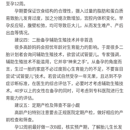
至孕12周。
孕期要保证饮食结构的合理性，摄入过量的脂肪和蛋白质
易致胎儿发育过度，加之分娩次数增加，宫腔内体积变化，早
孕反应轻，腹壁松弛，均可导致巨大儿，从而发生难产、产后
出血等情况。
建议四：二胎备孕辅助生殖技术并非首选
很多高龄妈妈会担忧年龄对生育能力的影响。于是很多二
胎计划者会询问辅助生殖技术，欲尝试试管婴儿。专家强调，
辅助生殖技术不能滥用，它并非“神来之手”。从备孕的角度而
言，生过一胎的家庭不必过度担心生育能力的不足，不要盲目
尝试“试管婴儿”技术。若尝试自然受孕一年无果，且达到不孕
症诊断标准，在医生的综合评估下，必要时才考虑辅助生殖技
术。40岁以上的女性在备孕的同时，可考虑到专科医院进行生
育能力的评估。
建议五：定期产检及筛查不容小觑
高龄产妇特别注意要去正规医院定期产检，做好相应的产
前检查和筛查。
孕12周前最好做一次B超，核实预产期，了解胎儿生长发