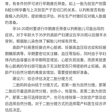
育，有条件的怀可进行早期唐氏筛查。如上一胎为剖宫产则需
B超分辨孕囊与上次剖宫产子宫切口的关系，以判断是否有胎
盘植入的风险，提前做出评估，并在生产时做好应对植入胎盘
的准备。
孕16-20周时要进行中期唐氏筛查以判断胎儿可能出现的
症状。对于年龄大于35岁的高龄产妇建议在孕20周以后做羊水
穿刺，根据胎儿染色体了解胎儿时候有异常。
高龄产妇易患妊娠合并心脏病、妊娠高血压综合症和妊娠
期糖尿病等，孕期要密切关注糖、血压等指标，同时由于孕妇
体内的血容量比非孕期明显增加，心脏负担加重，而原来就患
有心脏病的孕妇很可能由于无法耐受而只得提前终止妊娠。高
龄产妇自然分娩的难度会增加，需要提前做好准备。
建议六：综合评估决定二胎分娩方式
二胎妈妈会纠结于分娩方式。若第一胎为自然分娩，那第
二胎应尽量选择自然分娩，创伤小，恢复快。若第二胎为剖宫
产，那第二胎可选择剖宫产，也可在排除第一次剖宫产禁忌症
后选择自然分娩。对于二胎分娩方式的选择需产科医生综合评
估后决定。