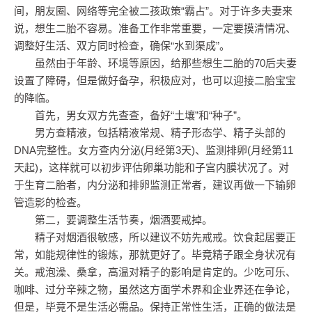
间，朋友圈、网络等完全被二孩政策“霸占”。对于许多夫妻来
说，想生二胎不容易。准备工作非常重要，一定要摸清情况、
调整好生活、双方同时检查，确保“水到渠成”。
虽然由于年龄、环境等原因，给那些想生二胎的70后夫妻
设置了障碍，但是做好备孕，积极应对，也可以迎接二胎宝宝
的降临。
首先，男女双方先查查，备好“土壤”和“种子”。
男方查精液，包括精液常规、精子形态学、精子头部的
DNA完整性。女方查内分泌(月经第3天)、监测排卵(月经第11
天起)，这样就可以初步评估卵巢功能和子宫内膜状况了。对
于生育二胎者，内分泌和排卵监测正常者，建议再做一下输卵
管造影的检查。
第二，要调整生活节奏，烟酒要戒掉。
精子对烟酒很敏感，所以建议不妨先戒戒。饮食起居要正
常，如能规律性的锻炼，那就更好了。毕竟精子跟全身状况有
关。戒泡澡、桑拿，高温对精子的影响是肯定的。少吃可乐、
咖啡、过分辛辣之物，虽然这方面学术界和企业界还在争论，
但是，毕竟不是生活必需品。保持正常性生活，正确的做法是