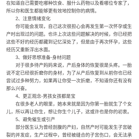
在知道自己需要吃哪种饮食、服什么药物以及看哪位专家了，
所以你和医生都能够更有效地控制你的病情。
2、注意情绪变化
你可能会发现，自己这次很担心会再发生第一次怀孕或生
产时出现过的问题。也许上次这些问题解决的时候，你已经把
这些不好的经历都藏到记忆深处了，但是由于再次怀孕，这些
经历又重新浮出水面。
3、做好思想准备-身材问题
对于很多待产妈妈来说，产后身体的恢复很是头疼。一胎
说不定已经很折磨你的身材，为了从产后恢复到从前你也已经
尝试过多种努力，如果再让你受一次折磨，不知道你还有没有
那么兴奋。
4、更正观念-男孩女孩都是宝
在很多老人的眼里，她本来就是因为你第一胎就生了个女
儿，所以再让你生，想让你生个儿子，这或许也是你的初衷。
5、避免催生或引产
部分医生认为曾经剖腹的产妇，自然产时可能发生子宫破
裂的并发症，生产过程中，曾经被缝合的子宫伤口，会无法承