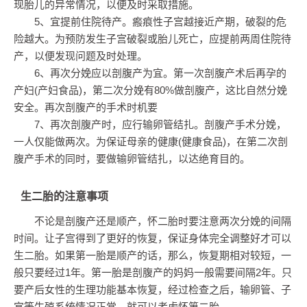
现胎儿的异常情况，以便及时采取措施。
5、宜提前住院待产。瘢痕性子宫越接近产期，破裂的危
险越大。为预防发生子宫破裂或胎儿死亡，应提前两周住院待
产，以便发现问题及时处理。
6、再次分娩应以剖腹产为宜。第一次剖腹产术后再孕的
产妇(产妇食品)，第二次分娩有80%做剖腹产，这比自然分娩
安全。再次剖腹产的手术时机要
7、再次剖腹产时，应行输卵管结扎。剖腹产手术分娩，
一人仅能做两次。为保证母亲的健康(健康食品)，在第二次剖
腹产手术的同时，要做输卵管结扎，以达绝育目的。
生二胎的注意事项
不论是剖腹产还是顺产，怀二胎时要注意两次分娩的间隔
时间。让子宫得到了更好的恢复，保证身体完全调整好才可以
生二胎。如果第一胎是顺产的话，那么，恢复期相对较短，一
般只要经过1年。第一胎是剖腹产的妈妈一般需要间隔2年。只
要产后女性的生理功能基本恢复，经过检查之后，输卵管、子
宫等生殖系统情况正常，就可以考虑怀第二胎。