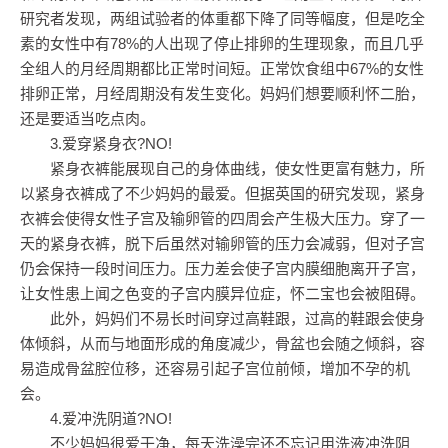
研究者发现，两组试验者的体重都下降了同等幅度，但是吃全
素的女性中有78%的人出现了停止排卵的生理现象，而且几乎
全组人的月经周期都比正常时间短。正常饮食组中67%的女性
排卵正常，月经周期没有发生变化。妈妈们想要顺利怀二胎，
还是要适当吃点肉。
3.爱穿紧身衣?NO!
紧身衣裤能展现自己的身体曲线，使女性更富有魅力，所
以紧身衣裤成了不少妈妈的最爱。但据英国的研究发现，紧身
衣裤会使得女性子宫及输卵管的四周会产生极大压力。穿了一
天的紧身衣裤，脱下后虽然对输卵管的压力会减弱，但对子宫
仍会保持一段时间压力。压力差会使子宫内膜细胞离开子宫，
让女性患上闻之色变的子宫内膜异位症，怀二宝也会被阻碍。
此外，妈妈们不易长时间穿过高鞋跟，过高的鞋跟会使身
体倾斜，从而与地面形成的角度减少，骨盆也会随之倾斜，容
易造成骨盆腔位移，还容易引起子宫位前倾，增加不孕的机
会。
4.爱冲洗阴道?NO!
不少妈妈很爱干净，每天洗澡完还不忘记用洗液冲洗阴