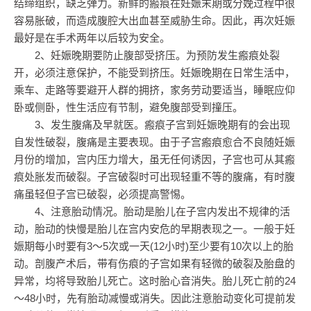
结缔组织，缺乏弹力。新鲜的瘢痕在妊娠末期或分娩过程中很
容易胀破，而造成腹腔大出血甚至威胁生命。因此，再次妊娠
最好是在手术两年以后较为安全。
2、妊娠晚期要防止腹部受挤压。为预防发生瘢痕处裂
开，必须注意保护，不能受到挤压。妊娠晚期在日常生活中，
乘车、走路等要避开人群的拥挤，家务劳动要适当，睡眠应仰
卧或侧卧，性生活应有节制，避免腹部受到撞压。
3、发生腹痛及早就医。瘢痕子宫到妊娠晚期有的会出现
自发性破裂，腹痛是主要表现。由于子宫瘢痕愈合不良随妊娠
月份的增加，宫内压力增大，虽无任何诱因，子宫也可从其瘢
痕处胀发而破裂。子宫破裂时可出现轻重不等的腹痛，有时腹
痛虽轻但子宫已破裂，必须提高警惕。
4、注意胎动情况。胎动是胎儿在子宫内发出不规律的活
动，胎动的快慢是胎儿在宫内安危的早期表现之一。一般于妊
娠期每小时要有3～5次或一天(12小时)至少要有10次以上的胎
动。剖腹产术后，带有伤痕的子宫如果有轻微的破裂及胎盘的
异常，均将导致胎儿死亡。这时胎心音消失。胎儿死亡前的24
～48小时，先有胎动减慢或消失。因此注意胎动变化可提前发