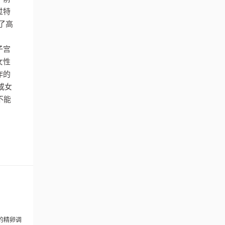
过特
了高
子宫
女性
作的
或女
不能
的精卵调