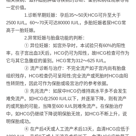
一定价值。
1.诊断早期妊娠：孕后35～50天HCG可升至大于
2500 IU/L。60～70天可达80000 IU/L，多胎妊娠者尿HCG常
高于一胎妊娠。
2.异常妊娠与胎盘功能的判断：
① 异位妊娠：如宫外孕时，本试验只有60%的阳性
率，在子宫出血3天后，HCG仍可为阳性，故HCG检查可作为
它与其它急腹症的鉴别。HCG常为312～625 IU/L。
② 流产诊断与治疗：不完全流产如子宫内尚有胎盘
组织残存，HCG检查仍可呈阳性;完全流产或死胎时HCG由阳
性转阴性，因此可作为保胎或吸宫治疗的参考依据。
③ 先兆流产：如尿中HCG仍维持高水平多不会发生
难免流产。如HCG在2500 IU/L以下，并逐渐下降，则有流产
的或死胎的可能，当降至600 IU/L则难免流产。在保胎治疗
中，如HCG仍继续下降说明保胎无效，如HCG不断上升，说
明保胎成功。
④ 在产后4天或人工流产术后13天，血清HCG应低于