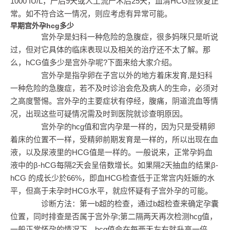
1000 IU/L，产后9天或人工流产术后25天，血清HCG应恢复正
常。如不符合这一情况，则应考虑有异常可能。
早期宫外孕hcg多少
宫外孕是妇科一种危险的急腹症，很多妈咪只是听说
过，但对它具体的临床表现以及相关的治疗还不太了解。那
么，hCG值多少是宫外孕呢?下面来给大家介绍。
宫外孕是指孕卵在子宫以外的地方着床发育,是妇科
一种危险的急腹症，若不及时诊治会危及病人的生命，必须对
之高度警惕。宫外孕的主要症状有停经，腹痛，阴道流血等情
况，出现这些可疑情况需及时到医院就诊查明原因。
宫外孕的hcg值和宫内孕是一样的，因为只是受精卵
着床的位置不一样，受精卵前期发育是一样的，所以出现在血
液，以及尿液里的HCG值是一样的。一般说来，正常孕妈血
液中的β-hCG每隔2天会呈倍数增长。如果隔2天抽血的结果β-
hCG 的成长少於66%，即血HCG检查低于正常宫内妊娠的水
平，但高于未孕时HCG水平，就应怀疑有子宫外孕的可能。
诊断方法：第一b超的检查，通过b超检查来确定孕囊
位置，同时排查是否属于宫外孕;第二隔两天再次检测hcg值，
一般正常怀孕的情况下，hcg值会在每两天左右就升高一倍，