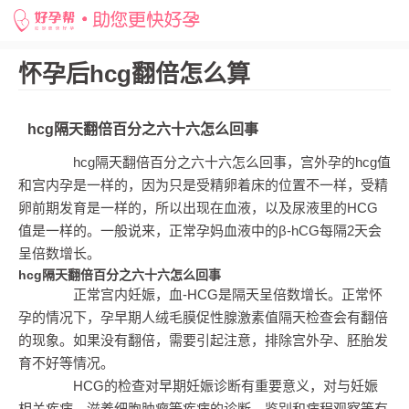
网站首页
>
好孕百科
>
怀孕后hcg翻倍怎么算
>
hcg隔天翻倍百分之六十六怎么回事
怀孕后hcg翻倍怎么算
hcg隔天翻倍百分之六十六怎么回事
hcg隔天翻倍百分之六十六怎么回事，宫外孕的hcg值
和宫内孕是一样的，因为只是受精卵着床的位置不一样，受精
卵前期发育是一样的，所以出现在血液，以及尿液里的HCG
值是一样的。一般说来，正常孕妈血液中的β-hCG每隔2天会
呈倍数增长。
hcg隔天翻倍百分之六十六怎么回事
正常宫内妊娠，血-HCG是隔天呈倍数增长。正常怀
孕的情况下，孕早期人绒毛膜促性腺激素值隔天检查会有翻倍
的现象。如果没有翻倍，需要引起注意，排除宫外孕、胚胎发
育不好等情况。
HCG的检查对早期妊娠诊断有重要意义，对与妊娠
相关疾病、滋养细胞肿瘤等疾病的诊断、鉴别和病程观察等有