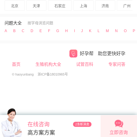
北京
天津
石家庄
上海
济南
广州
问题大全
按字母浏览问题
A
B
C
D
E
F
G
H
I
J
K
L
M
N
O
P
好孕帮
助您更快好孕
首页
生殖机构大全
试管百科
专家问答
© haoyunbang
浙ICP备18010965号
在线咨询
2条新消息
立即咨询
高方案方案