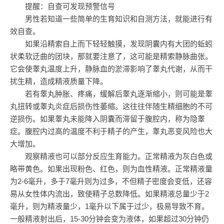
提醒：自查可发现预警信号
男性若知道一些简单的生育知识和自测方法，就能进行有
效自查。
如果沿精索自上而下轻轻触摸，发现阴囊内有大团的蚯蚓
状柔软迂曲的团块，那就要注意了，这可能是精索静脉曲张。
它会使睾丸温度上升，静脉血的淤滞影响了睾丸代谢，从而干
扰生精，造成精液质量下降。
若有睾丸肿胀、疼痛，缓解后睾丸逐渐缩小，则可能是睾
丸扭转或睾丸炎症后损伤性萎缩。这往往伴随生精细胞的不可
逆损伤。如果睾丸未能降入阴囊而滞留于腹腔内，称为隐睾
症。腹腔内过高的温度不利于精子的产生，睾丸恶变风险也大
大增加。
观察精液也可以部分反应生育能力。正常精液为灰白色或
略带黄色。如果出现粉色、红色，则为血性精液。正常精液量
为2-6毫升，多于7毫升则为过多，不但精子密度会变低，还容
易从女性体内流出，致使精子总数降低。如果精液总量少于2
毫升，则为精液量少，1毫升以下属于过少，极易导致不育。
一般精液射出后，15-30分钟会变为液体，如果超过30分钟仍