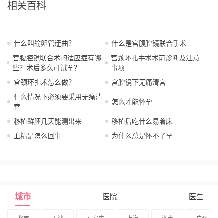
相关百科
什么叫输卵管迂曲？
什么是宫腹腔镜联合手术
宫腹腔镜联合术的适应症有哪
宫颈环扎手术术前诊断及注意
些？术后多久可试孕？
事项
宫颈环扎术怎么做？
宫腔镜下无痛清宫
什么情况下必须要采用无痛清
怎么才能怀孕
宫
移植鲜胚几天能测出来
移植后吃什么易着床
血精是怎么回事
为什么总是怀不了孕
城市
医院
医生