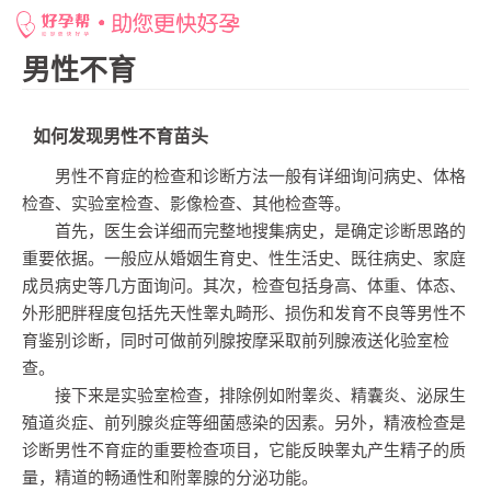
网站首页
>
好孕百科
>
男性不育
>
如何发现男性不育苗头
男性不育
如何发现男性不育苗头
男性不育症的检查和诊断方法一般有详细询问病史、体格
检查、实验室检查、影像检查、其他检查等。
首先，医生会详细而完整地搜集病史，是确定诊断思路的
重要依据。一般应从婚姻生育史、性生活史、既往病史、家庭
成员病史等几方面询问。其次，检查包括身高、体重、体态、
外形肥胖程度包括先天性睾丸畸形、损伤和发育不良等男性不
育鉴别诊断，同时可做前列腺按摩采取前列腺液送化验室检
查。
接下来是实验室检查，排除例如附睾炎、精囊炎、泌尿生
殖道炎症、前列腺炎症等细菌感染的因素。另外，精液检查是
诊断男性不育症的重要检查项目，它能反映睾丸产生精子的质
量，精道的畅通性和附睾腺的分泌功能。