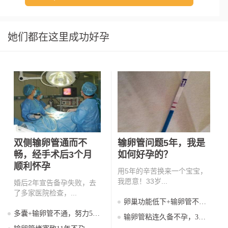
她们都在这里成功好孕
双侧输卵管通而不
输卵管问题5年，我是
畅，经手术后3个月
如何好孕的？
顺利怀孕
用5年的辛苦换来一个宝宝，
我愿意！33岁...
婚后2年宣告备孕失败，去
了多家医院检查，...
卵巢功能低下+输卵管不
通，被判死刑，看我如何逆
多囊+输卵管不通，努力5年
输卵管粘连久备不孕，3次
袭成功怀孕
终于好孕，分享我的经验
移植终好孕，分享我的成功