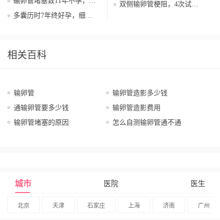
输卵管堵塞致11年不孕，5
双侧输卵管梗阻，4次试管7
经验
次试管婴儿，终于迎来我的
次移植，终于和不孕说再见
多囊历时7年终好孕，细数
宝贝
我走过的求子弯路，姐妹不
要犯
相关百科
输卵管
输卵管造影多少钱
通输卵管要多少钱
输卵管造影费用
输卵管堵塞的原因
怎么自测输卵管通不通
城市
医院
医生
北京
天津
石家庄
上海
济南
广州