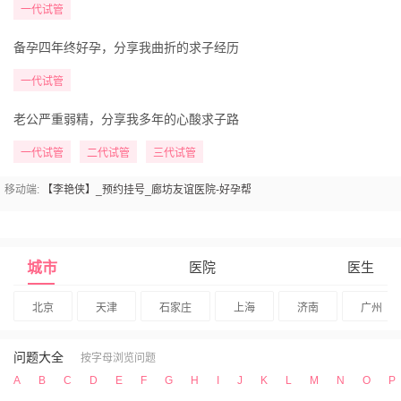
一代试管
备孕四年终好孕，分享我曲折的求子经历
一代试管
老公严重弱精，分享我多年的心酸求子路
一代试管
二代试管
三代试管
移动端:
【李艳侠】_预约挂号_廊坊友谊医院-好孕帮
城市
医院
医生
北京
天津
石家庄
上海
济南
广州
问题大全
按字母浏览问题
A
B
C
D
E
F
G
H
I
J
K
L
M
N
O
P