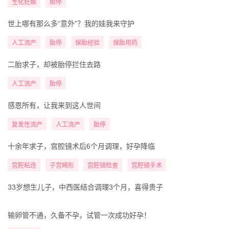
生化妊娠
胎停
世上哪有那么多“意外”？我的娃我来守护
人工流产
胎停
保胎经验
保胎用药
二胎求子，却被胎停拦住去路
人工流产
胎停
感恩所有，让我来到这人世间
复发性流产
人工流产
胎停
十余年求子，宫腔镜术后6个月调理，好孕降临
宫腔粘连
子宫畸形
宫腔镜检查
宫腔镜手术
33岁想生儿子，中西医结合调理3个月，喜得贵子
输卵管不通，久备不孕，试管一次成功好孕！