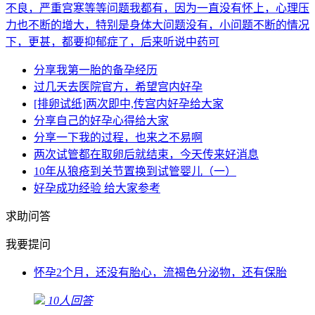
不良，严重宫寒等等问题我都有，因为一直没有怀上，心理压
力也不断的增大，特别是身体大问题没有，小问题不断的情况
下，更甚，都要抑郁症了，后来听说中药可
分享我第一胎的备孕经历
过几天去医院官方，希望宫内好孕
[排卵试纸]两次即中,传宫内好孕给大家
分享自己的好孕心得给大家
分享一下我的过程，也来之不易啊
两次试管都在取卵后就结束，今天传来好消息
10年从狼疮到关节置换到试管婴儿（一）
好孕成功经验 给大家参考
求助问答
我要提问
怀孕2个月，还没有胎心，流褐色分泌物，还有保胎
10人回答