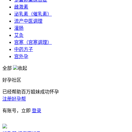
雌激素
泌乳素（催乳素）
流产中医调理
灌肠
艾灸
宫寒（宫寒调理）
中药方子
宫外孕
全部
收起
好孕社区
已经帮助百万姐妹成功怀孕
注册好孕帮
有账号，立即
登录