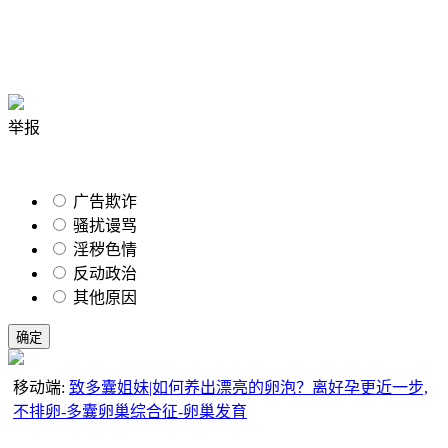
举报
广告欺诈
骚扰谩骂
淫秽色情
反动政治
其他原因
移动端:
致多囊姐妹|如何养出漂亮的卵泡？离好孕更近一步,
不排卵-多囊卵巢综合征-卵巢发育