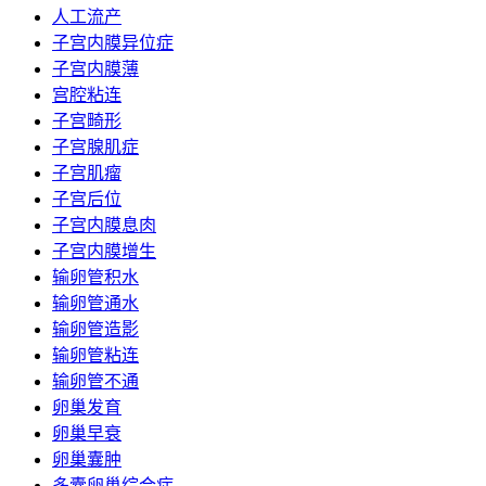
人工流产
子宫内膜异位症
子宫内膜薄
宫腔粘连
子宫畸形
子宫腺肌症
子宫肌瘤
子宫后位
子宫内膜息肉
子宫内膜增生
输卵管积水
输卵管通水
输卵管造影
输卵管粘连
输卵管不通
卵巢发育
卵巢早衰
卵巢囊肿
多囊卵巢综合症