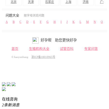
北京
天津
石家庄
上海
济南
广州
问题大全
按字母浏览问题
A
B
C
D
E
F
G
H
I
J
K
L
M
N
O
好孕帮
助您更快好孕
首页
生殖机构大全
试管百科
专家问答
© haoyunbang
浙ICP备18010965号
在线咨询
2条新消息