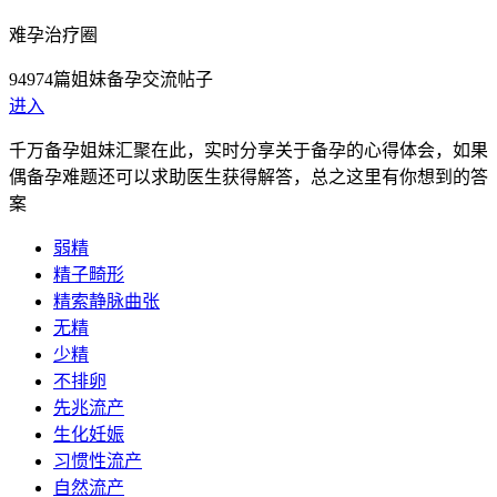
难孕治疗圈
94974篇姐妹备孕交流帖子
进入
千万备孕姐妹汇聚在此，实时分享关于备孕的心得体会，如果
偶备孕难题还可以求助医生获得解答，总之这里有你想到的答
案
弱精
精子畸形
精索静脉曲张
无精
少精
不排卵
先兆流产
生化妊娠
习惯性流产
自然流产