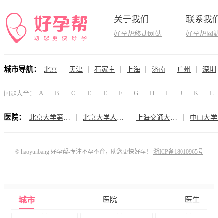
关于我们
联系我
好孕帮移动网站
好孕帮网
城市导航：
北京
天津
石家庄
上海
济南
广州
深圳
问题大全：
A
B
C
D
E
F
G
H
I
J
K
L
医院：
北京大学第三医院（生殖医学中心）
北京大学人民医院（计划生育与生殖医学科）
上海交通大学医学院附属仁济医院（生殖医学科）
© haoyunbang 好孕帮-专注不孕不育，助您更快好孕！
浙ICP备18010965号
城市
医院
医生