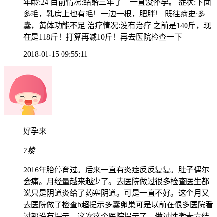
年龄:24 目前情况:结婚三年了！一直没怀孕。 症状:下面
多毛，乳房上也有毛！一边一根，肥胖！ 既往病史:多
囊，黄体功能不足 治疗情况:没有治疗 之前是140斤，现
在是118斤！打算再减10斤！再去医院检查一下
2018-01-15 09:55:11
好孕来
7楼
2016年胎停育过。后来一直有炎症反反复复。肚子偶尔
会痛。月经量越来越少了。去医院做过很多检查医生都
说只是阴道炎给了药塞阴道。可是一直不好。这个月又
去医院做了检查b超提示多囊卵巢可是以前在很多医院看
过都没有提示。这次这个医院提示了。做过性激素六结