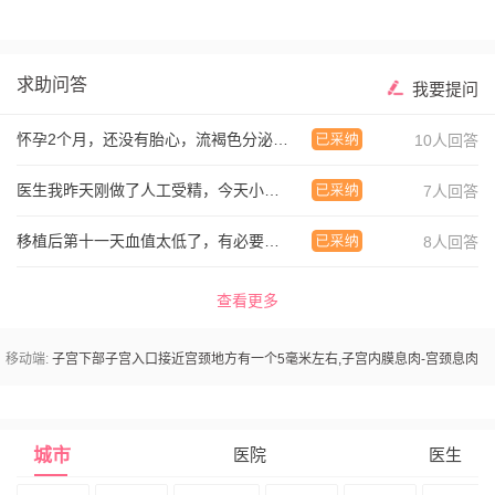
求助问答
我要提问
怀孕2个月，还没有胎心，流褐色分泌物，还有保胎
10人回答
医生我昨天刚做了人工受精，今天小腹有点不舒服，
7人回答
移植后第十一天血值太低了，有必要保胎吗？有没有
8人回答
查看更多
移动端:
子宫下部子宫入口接近宫颈地方有一个5毫米左右,子宫内膜息肉-宫颈息肉
城市
医院
医生