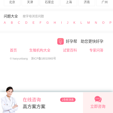
北京
天津
石家庄
上海
济南
广州
问题大全
按字母浏览问题
A
B
C
D
E
F
G
H
I
J
K
L
M
N
O
P
好孕帮
助您更快好孕
首页
生殖机构大全
试管百科
专家问答
© haoyunbang
浙ICP备18010965号
在线咨询
2条新消息
立即咨询
高方案方案