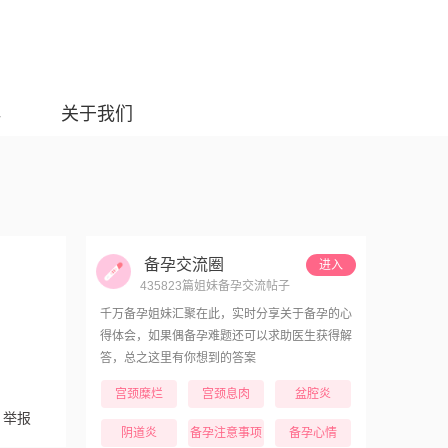
典
关于我们
备孕交流圈
进入
435823篇姐妹备孕交流帖子
千万备孕姐妹汇聚在此，实时分享关于备孕的心
得体会，如果偶备孕难题还可以求助医生获得解
答，总之这里有你想到的答案
宫颈糜烂
宫颈息肉
盆腔炎
举报
阴道炎
备孕注意事项
备孕心情