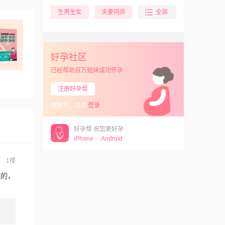
生男生女
夫妻同房
全部
晒好孕
排卵试纸
B超测排
排卵期
好孕社区
已经帮助百万姐妹成功怀孕
注册好孕帮
有账号，立即
登录
好孕帮 祝您更好孕
iPhone
Android
1楼
做的，