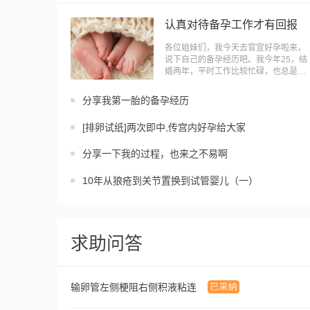
认真对待备孕工作才有回报
各位姐妹们，我今天去官宣好孕啦来，
说下自己的备孕经历吧。我今年25，结
婚两年，平时工作比较忙碌，也总是想
着自己还年轻，就把怀孕计划暂缓了。
然而周围的朋友们，都纷纷怀孕了，自
▶
分享我第一胎的备孕经历
己突然觉醒到，我可能要努力备
[排卵试纸]两次即中,传宫内好孕给大家
分享一下我的过程，也来之不易啊
10年从狼疮到关节置换到试管婴儿（一）
求助问答
输卵管左侧梗阻右侧积液粘连