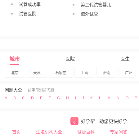
试管成功率
第三代试管婴儿
试管医院
海外试管
城市
医院
医生
北京
天津
石家庄
上海
济南
广州
问题大全
按字母浏览问题
A
B
C
D
E
F
G
H
I
J
K
L
M
N
O
P
好孕帮
助您更快好孕
首页
生殖机构大全
试管百科
专家问答