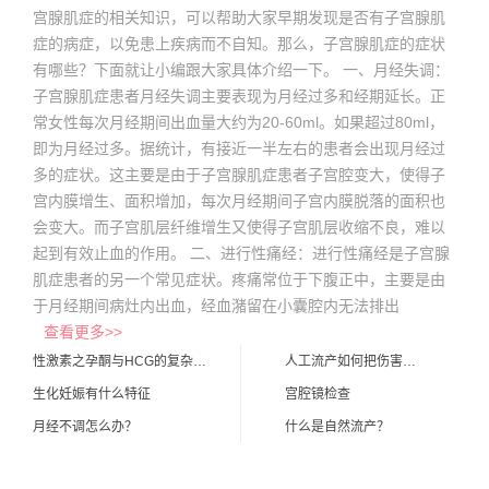
宫腺肌症的相关知识，可以帮助大家早期发现是否有子宫腺肌
症的病症，以免患上疾病而不自知。那么，子宫腺肌症的症状
有哪些？下面就让小编跟大家具体介绍一下。 一、月经失调：
子宫腺肌症患者月经失调主要表现为月经过多和经期延长。正
常女性每次月经期间出血量大约为20-60ml。如果超过80ml，
即为月经过多。据统计，有接近一半左右的患者会出现月经过
多的症状。这主要是由于子宫腺肌症患者子宫腔变大，使得子
宫内膜增生、面积增加，每次月经期间子宫内膜脱落的面积也
会变大。而子宫肌层纤维增生又使得子宫肌层收缩不良，难以
起到有效止血的作用。 二、进行性痛经：进行性痛经是子宫腺
肌症患者的另一个常见症状。疼痛常位于下腹正中，主要是由
于月经期间病灶内出血，经血潴留在小囊腔内无法排出
查看更多>>
性激素之孕酮与HCG的复杂关系
人工流产如何把伤害降到最低？
生化妊娠有什么特征
宫腔镜检查
月经不调怎么办？
什么是自然流产？