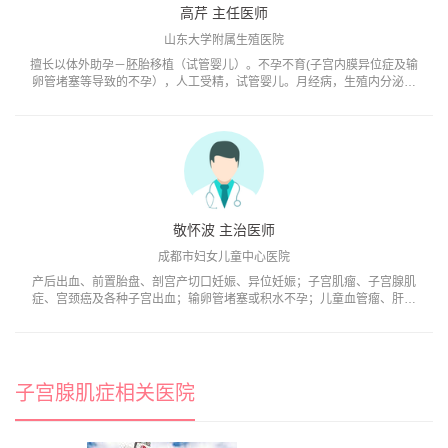
高芹 主任医师
山东大学附属生殖医院
擅长以体外助孕－胚胎移植（试管婴儿）。不孕不育(子宫内膜异位症及输
卵管堵塞等导致的不孕），人工受精，试管婴儿。月经病，生殖内分泌疾
病，习惯性流产（胚胎停育）不孕不育患者心理咨询。
敬怀波 主治医师
成都市妇女儿童中心医院
产后出血、前置胎盘、剖宫产切口妊娠、异位妊娠；子宫肌瘤、子宫腺肌
症、宫颈癌及各种子宫出血；输卵管堵塞或积水不孕；儿童血管瘤、肝肾
母细胞瘤等。|
子宫腺肌症相关医院