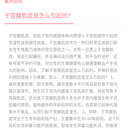
推荐医院
子宫腺肌症是怎么引起的？
子宫腺肌症，是指子宫内膜腺体和间质侵入子宫肌层所引起的
弥漫性或局限性病变。子宫腺肌症作为一种妇科常见病是引起
女性生育能力减退的常见原因之一。女性一旦患上子宫腺肌
症，常会引起痛经，并且痛经会日趋严重，如不及时治疗，还
有导致不孕的可能，对女性的生理健康和心理健康都会产生很
大的影响。因此，了解子宫腺肌症是怎么引起的，并做好相关
的预防措施十分重要。那么，子宫腺肌症是怎么引起的？ 1、
雌孕激素刺激：研究表明，雌孕激素水平升高容易刺激子宫内
膜过度增生，增生的子宫内内膜像子宫肌层扩散，就会导致子
宫腺肌症。这也是子宫腺肌症病人多合并子宫内膜增生和子宫
肌瘤的原因。服用避孕药年龄较早的女性，也容易引起体内激
素水平紊乱，从而引起子宫腺肌症发生。 2、年龄：子宫腺肌
症常见于生育年龄的经产妇，主要集中在30-50年龄段。这个阶
段的女性卵巢功能开始衰退，容易发生卵巢功能失调，导致体