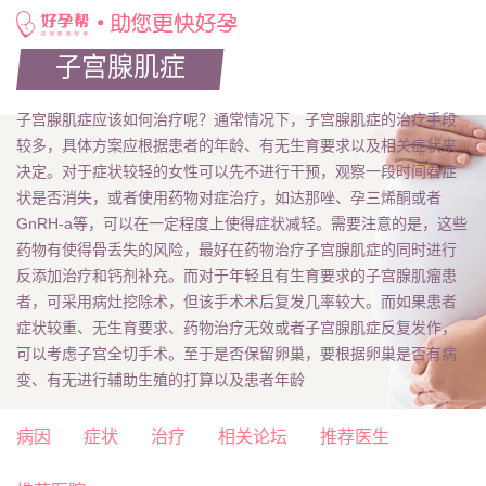
好孕帮首页
/
好孕专题
/
子宫腺肌症
子宫腺肌症
子宫腺肌症应该如何治疗呢？通常情况下，子宫腺肌症的治疗手段
较多，具体方案应根据患者的年龄、有无生育要求以及相关症状来
决定。对于症状较轻的女性可以先不进行干预，观察一段时间看症
状是否消失，或者使用药物对症治疗，如达那唑、孕三烯酮或者
GnRH-a等，可以在一定程度上使得症状减轻。需要注意的是，这些
药物有使得骨丢失的风险，最好在药物治疗子宫腺肌症的同时进行
反添加治疗和钙剂补充。而对于年轻且有生育要求的子宫腺肌瘤患
者，可采用病灶挖除术，但该手术术后复发几率较大。而如果患者
症状较重、无生育要求、药物治疗无效或者子宫腺肌症反复发作，
可以考虑子宫全切手术。至于是否保留卵巢，要根据卵巢是否有病
变、有无进行辅助生殖的打算以及患者年龄
病因
症状
治疗
相关论坛
推荐医生