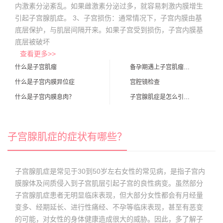
内激素分泌紊乱。如果雌激素分泌过多，就容易刺激内膜增生
引起子宫腺肌症。 3、子宫损伤：通常情况下，子宫内膜由基
底层保护，与肌层间隔开来。如果子宫受到损伤，子宫内膜基
底层被破坏
查看更多>>
什么是子宫肌瘤
备孕期遇上子宫肌瘤怎么办？
什么是子宫内膜异位症
宫腔镜检查
什么是子宫内膜息肉？
子宫腺肌症是怎么引起的？
子宫腺肌症的症状有哪些？
子宫腺肌症是常见于30到50岁左右女性的常见病，是指子宫内
膜腺体及间质侵入到子宫肌层引起子宫的良性病变。虽然部分
子宫腺肌症患者无明显临床表现，但大部分女性都会有月经量
变多、经期延长、进行性痛经、不孕等临床表现，甚至有恶变
的可能，对女性的身体健康造成很大的威胁。因此，多了解子