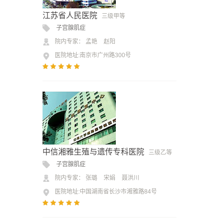
江苏省人民医院
三级甲等
子宫腺肌症
院内专家：
孟艳
赵阳
医院地址:南京市广州路300号
中信湘雅生殖与遗传专科医院
三级乙等
子宫腺肌症
院内专家：
张璐
宋娟
聂洪川
医院地址:中国湖南省长沙市湘雅路84号