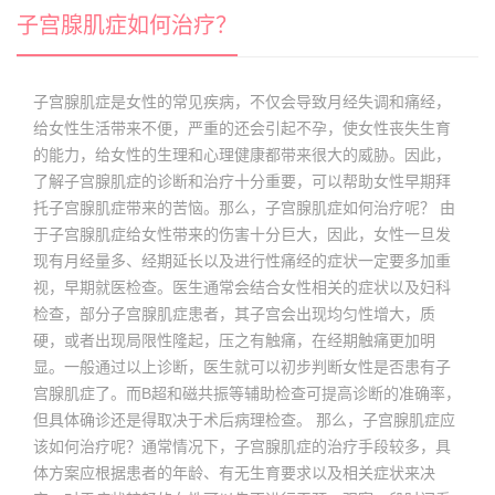
子宫腺肌症如何治疗？
子宫腺肌症是女性的常见疾病，不仅会导致月经失调和痛经，
给女性生活带来不便，严重的还会引起不孕，使女性丧失生育
的能力，给女性的生理和心理健康都带来很大的威胁。因此，
了解子宫腺肌症的诊断和治疗十分重要，可以帮助女性早期拜
托子宫腺肌症带来的苦恼。那么，子宫腺肌症如何治疗呢？ 由
于子宫腺肌症给女性带来的伤害十分巨大，因此，女性一旦发
现有月经量多、经期延长以及进行性痛经的症状一定要多加重
视，早期就医检查。医生通常会结合女性相关的症状以及妇科
检查，部分子宫腺肌症患者，其子宫会出现均匀性增大，质
硬，或者出现局限性隆起，压之有触痛，在经期触痛更加明
显。一般通过以上诊断，医生就可以初步判断女性是否患有子
宫腺肌症了。而B超和磁共振等辅助检查可提高诊断的准确率，
但具体确诊还是得取决于术后病理检查。 那么，子宫腺肌症应
该如何治疗呢？通常情况下，子宫腺肌症的治疗手段较多，具
体方案应根据患者的年龄、有无生育要求以及相关症状来决