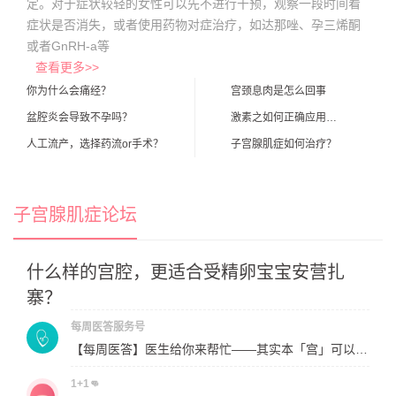
定。对于症状较轻的女性可以先不进行干预，观察一段时间看
症状是否消失，或者使用药物对症治疗，如达那唑、孕三烯酮
或者GnRH-a等
查看更多>>
你为什么会痛经？
宫颈息肉是怎么回事
盆腔炎会导致不孕吗？
激素之如何正确应用黄体酮保胎
人工流产，选择药流or手术？
子宫腺肌症如何治疗？
子宫腺肌症论坛
什么样的宫腔，更适合受精卵宝宝安营扎
寨？
每周医答服务号
【每周医答】医生给你来帮忙——其实本「宫」可以做到！（第三期精彩回顾）
1+1👊