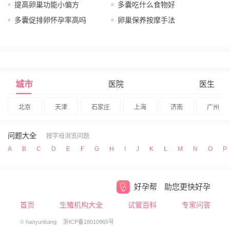
提高卵巢功能小偏方
多囊吃什么食物好
多囊促排卵怀孕率高吗
卵巢保养按摩手法
城市
医院
医生
北京
天津
石家庄
上海
济南
广州
问题大全
按字母浏览问题
A
B
C
D
E
F
G
H
I
J
K
L
M
N
O
P
好孕帮
助您更快好孕
首页
生殖机构大全
试管百科
专家问答
© haoyunbang
浙ICP备18010965号