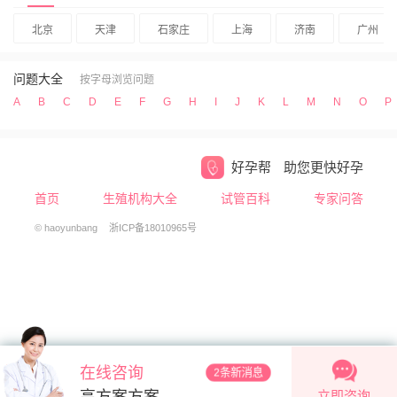
北京
天津
石家庄
上海
济南
广州
问题大全
按字母浏览问题
A
B
C
D
E
F
G
H
I
J
K
L
M
N
O
P
好孕帮
助您更快好孕
首页
生殖机构大全
试管百科
专家问答
© haoyunbang
浙ICP备18010965号
在线咨询
2条新消息
立即咨询
高方案方案