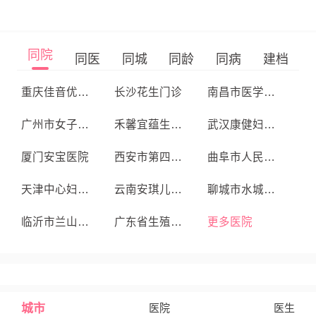
同院
同医
同城
同龄
同病
建档
重庆佳音优查综合门诊部
长沙花生门诊
南昌市医学科学研究所附属医院
广州市女子医院
禾馨宜蕴生殖中心
武汉康健妇婴医院
厦门安宝医院
西安市第四医院生殖医学中心
曲阜市人民医院
天津中心妇产医院
云南安琪儿妇产医院
聊城市水城妇产医院
临沂市兰山区蓝湾医院
广东省生殖医院
更多医院
城市
医院
医生