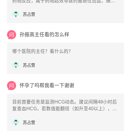
药物反应，属于药物起效导致的撤退性出血，通常
不需要特殊处理。长效达菲林的主要作用是抑制排
卵、降低体内雌激素水平，让卵巢和子宫内膜得到
苏占营
休息。在注射后的1-2周内，随着体内激素水平的快
速下降，子宫内膜会失去支撑而发生脱落，从而引
起类似月经的出血。
孙振高主任看的怎么样
哪个医院的主任？看什么的？
苏占营
怀孕了吗帮我看一下谢谢
目前首要任务是监测HCG动态。建议间隔48小时后
复查血HCG，若数值能翻倍（如升至40以上），则
提示胚胎正常发育；若无明显变化或下降，则大概
率是药物代谢完毕。
苏占营