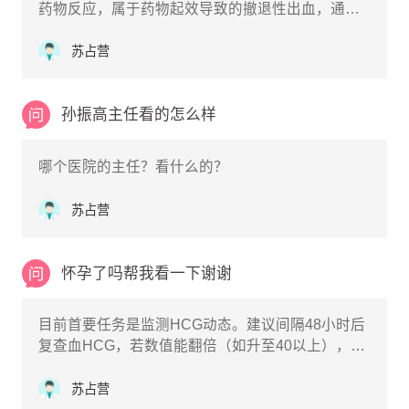
药物反应，属于药物起效导致的撤退性出血，通常
不需要特殊处理。长效达菲林的主要作用是抑制排
卵、降低体内雌激素水平，让卵巢和子宫内膜得到
苏占营
休息。在注射后的1-2周内，随着体内激素水平的快
速下降，子宫内膜会失去支撑而发生脱落，从而引
起类似月经的出血。
孙振高主任看的怎么样
哪个医院的主任？看什么的？
苏占营
怀孕了吗帮我看一下谢谢
目前首要任务是监测HCG动态。建议间隔48小时后
复查血HCG，若数值能翻倍（如升至40以上），则
提示胚胎正常发育；若无明显变化或下降，则大概
率是药物代谢完毕。
苏占营