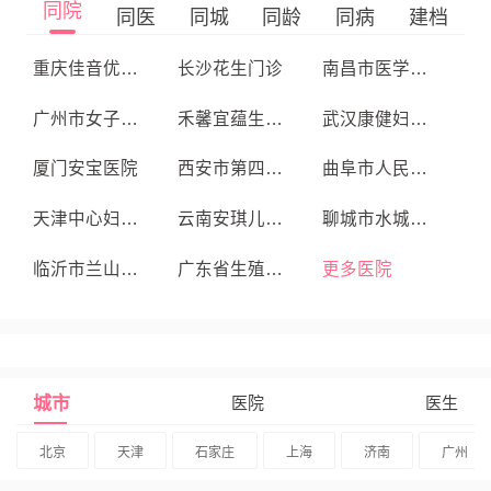
同院
同医
同城
同龄
同病
建档
重庆佳音优查综合门诊部
长沙花生门诊
南昌市医学科学研究所附属医院
广州市女子医院
禾馨宜蕴生殖中心
武汉康健妇婴医院
厦门安宝医院
西安市第四医院生殖医学中心
曲阜市人民医院
天津中心妇产医院
云南安琪儿妇产医院
聊城市水城妇产医院
临沂市兰山区蓝湾医院
广东省生殖医院
更多医院
城市
医院
医生
北京
天津
石家庄
上海
济南
广州