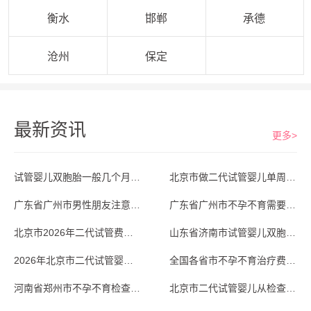
衡水
邯郸
承德
沧州
保定
最新资讯
更多>
试管婴儿双胞胎一般几个月生？山东省济南市
北京市做二代试管婴儿单周期费用大概多少？
广东省广州市男性朋友注意，不孕不育少精弱
广东省广州市不孕不育需要做试管婴儿吗？专
北京市2026年二代试管费用大揭秘：单周
山东省济南市试管婴儿双胞胎从备孕到分娩全
2026年北京市二代试管婴儿成功率排名前
全国各省市不孕不育治疗费用大概多少？从基
河南省郑州市不孕不育检查，输卵管造影疼不
北京市二代试管婴儿从检查到验孕，完整周期