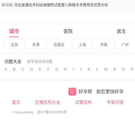
移动端:
河北省遵化市妇幼保健院试管婴儿移植手术费用及优势分析
城市
医院
医生
北京
天津
石家庄
上海
济南
广州
问题大全
按字母浏览问题
A
B
C
D
E
F
G
H
I
J
K
L
M
N
O
P
好孕帮
助您更快好孕
首页
生殖机构大全
试管百科
专家问答
© haoyunbang
浙ICP备18010965号