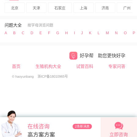
北京
天津
石家庄
上海
济南
广州
问题大全
按字母浏览问题
A
B
C
D
E
F
G
H
I
J
K
L
M
N
O
P
好孕帮
助您更快好孕
首页
生殖机构大全
试管百科
专家问答
© haoyunbang
浙ICP备18010965号
在线咨询
2条新消息
立即咨询
高方案方案