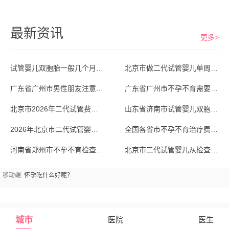
最新资讯
更多>
试管婴儿双胞胎一般几个月生？山东省济南市
北京市做二代试管婴儿单周期费用大概多少？
广东省广州市男性朋友注意，不孕不育少精弱
广东省广州市不孕不育需要做试管婴儿吗？专
北京市2026年二代试管费用大揭秘：单周
山东省济南市试管婴儿双胞胎从备孕到分娩全
2026年北京市二代试管婴儿成功率排名前
全国各省市不孕不育治疗费用大概多少？从基
河南省郑州市不孕不育检查，输卵管造影疼不
北京市二代试管婴儿从检查到验孕，完整周期
移动端:
怀孕吃什么好呢？
城市
医院
医生