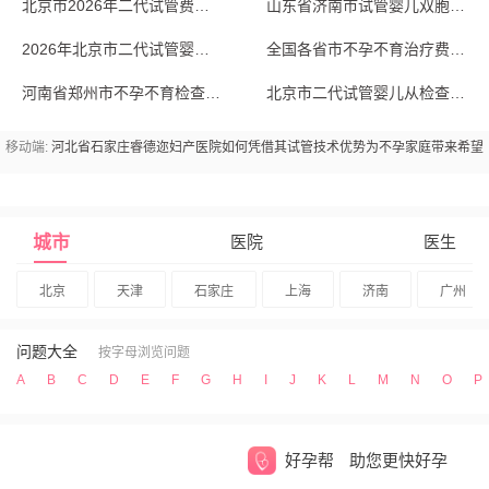
北京市2026年二代试管费用大揭秘：单周
山东省济南市试管婴儿双胞胎从备孕到分娩全
2026年北京市二代试管婴儿成功率排名前
全国各省市不孕不育治疗费用大概多少？从基
河南省郑州市不孕不育检查，输卵管造影疼不
北京市二代试管婴儿从检查到验孕，完整周期
移动端:
河北省石家庄睿德迩妇产医院如何凭借其试管技术优势为不孕家庭带来希望
城市
医院
医生
北京
天津
石家庄
上海
济南
广州
问题大全
按字母浏览问题
A
B
C
D
E
F
G
H
I
J
K
L
M
N
O
P
好孕帮
助您更快好孕