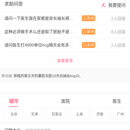
求助问答
我要提问
请问一下医生我在家都是穿长袖长裤的睡觉我老公
2人回答
这种必须做手术么还是取了胚胎不是非要做
8人回答
请问医生打4000单位hcg隔天会有多少虚值
2人回答
查看更多
移动端:
移植的第五天的囊胚冻胚10天后抽血hcg31,
城市
医院
医生
北京
天津
石家庄
上海
济南
广州