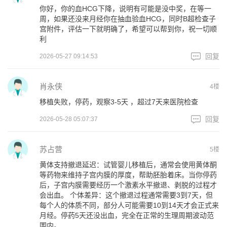
你好，你的血HCG下降，说明有可能是没中奖，在等一
周，如果还没来月经你在抽血验血HCG，同时B超检查子
宫附件，评估一下就明确了，希望可以帮到你，祝一切顺
利
回复
2026-05-27 09:14:53
肖永侠
4楼
移植失败，停药，观察3-5天 ，超过7天来医院检查
回复
2026-05-28 05:07:37
苏占营
5楼
黄体支持撤退延迟：试管婴儿移植后，通常会使用黄体酮
等药物来维持子宫内膜的厚度，帮助胚胎着床。当你停药
后，子宫内膜需要经历一个激素水平撤退、剥脱的过程才
会出血。 个体差异：这个撤退过程通常需要3到7天，但
每个人的体质不同，部分人可能需要10到14天才会正式来
月经。停药5天还没出血，完全在正常的生理周期波动范
围内。