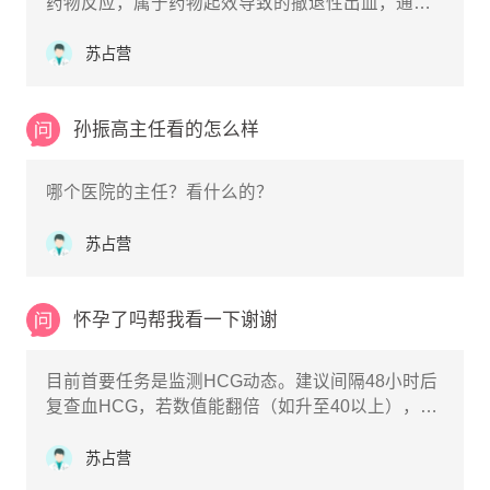
药物反应，属于药物起效导致的撤退性出血，通常
不需要特殊处理。长效达菲林的主要作用是抑制排
卵、降低体内雌激素水平，让卵巢和子宫内膜得到
苏占营
休息。在注射后的1-2周内，随着体内激素水平的快
速下降，子宫内膜会失去支撑而发生脱落，从而引
起类似月经的出血。
孙振高主任看的怎么样
哪个医院的主任？看什么的？
苏占营
怀孕了吗帮我看一下谢谢
目前首要任务是监测HCG动态。建议间隔48小时后
复查血HCG，若数值能翻倍（如升至40以上），则
提示胚胎正常发育；若无明显变化或下降，则大概
率是药物代谢完毕。
苏占营