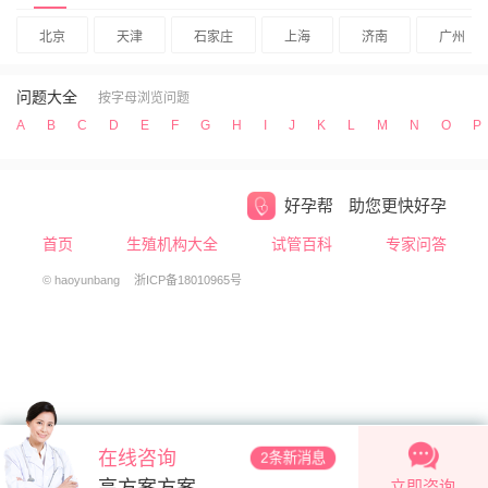
北京
天津
石家庄
上海
济南
广州
问题大全
按字母浏览问题
A
B
C
D
E
F
G
H
I
J
K
L
M
N
O
P
好孕帮
助您更快好孕
首页
生殖机构大全
试管百科
专家问答
© haoyunbang
浙ICP备18010965号
在线咨询
2条新消息
立即咨询
高方案方案