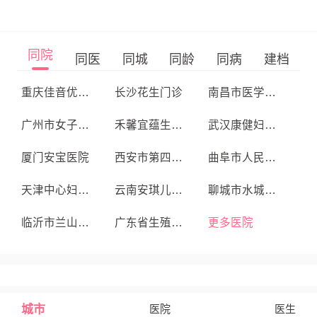
同院
同医
同城
同龄
同病
建档
重庆佳音优查综合门诊部
长沙花生门诊
南昌市医学科学研究所附属医院
广州市女子医院
禾馨宜蕴生殖中心
武汉康健妇婴医院
厦门安宝医院
西安市第四医院生殖医学中心
曲阜市人民医院
天津中心妇产医院
云南安琪儿妇产医院
聊城市水城妇产医院
临沂市兰山区蓝湾医院
广东省生殖医院
更多医院
城市
医院
医生