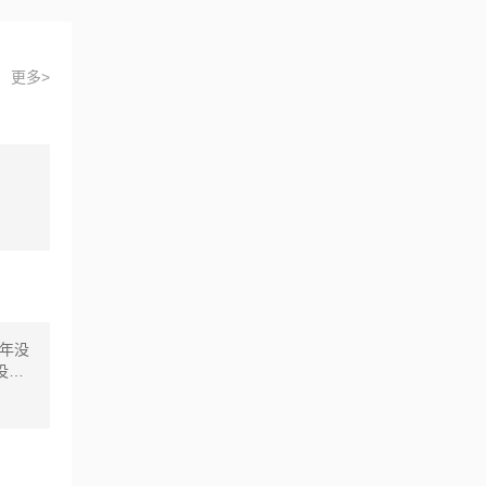
更多>
年没
没有