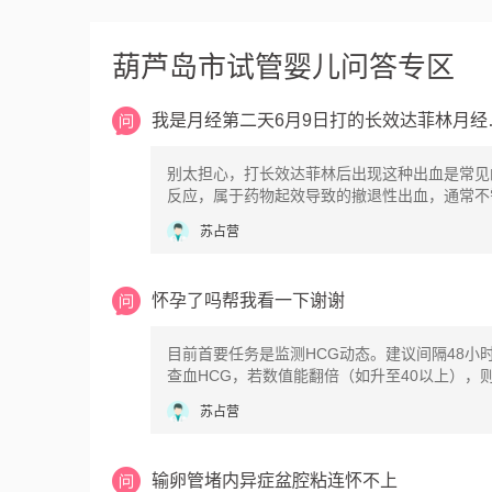
葫芦岛市试管婴儿问答专区
我是月经第
别太担心，打长效达菲林后出现这种出血是常见
反应，属于药物起效导致的撤退性出血，通常不
殊处理。长效达菲林的主要作用是抑制排卵、降
苏占营
雌激素水平，让卵巢和子宫内膜得到休息。在注
1-2周内，随着体内激素水平的快速下降，子宫
失去支撑而发生脱落，从而引起类似月经的出血
怀孕了吗帮我看一下谢谢
目前首要任务是监测HCG动态。建议间隔48小
查血HCG，若数值能翻倍（如升至40以上），
胚胎正常发育；若无明显变化或下降，则大概率
苏占营
代谢完毕。
输卵管堵内异症盆腔粘连怀不上