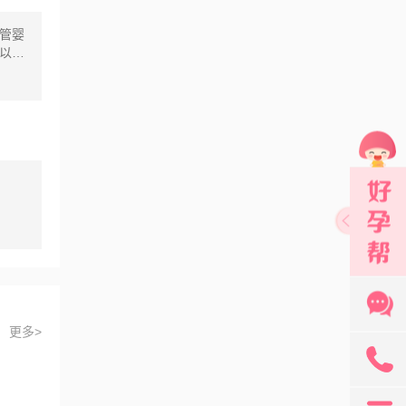
管婴
以防
管障
：通常
卵
粘
更多>
131