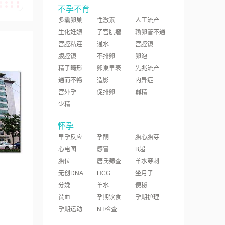
不孕不育
多囊卵巢
性激素
人工流产
生化妊娠
子宫肌瘤
输卵管不通
宫腔粘连
通水
宫腔镜
腹腔镜
不排卵
卵泡
精子畸形
卵巢早衰
先兆流产
通而不畅
造影
内异症
宫外孕
促排卵
弱精
少精
怀孕
早孕反应
孕酮
胎心胎芽
心电图
感冒
B超
胎位
唐氏筛查
羊水穿刺
无创DNA
HCG
坐月子
分娩
羊水
便秘
贫血
孕期饮食
孕期护理
孕期运动
NT检查