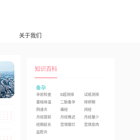
典
关于我们
知识百科
备孕
孕前检查
B超测排
试纸测排
基础体温
二胎备孕
排卵期
阴道炎
痛经
闭经
月经提前
月经推迟
月经量少
经期延长
宫颈糜烂
宫颈息肉
盆腔炎