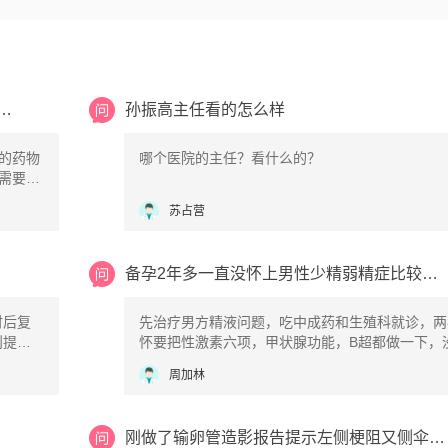
二天6月9日打的长效达菲林月经干净
孙振高主任看的怎么样
的药物
哪个医院的主任？看什么的？
需要特
低体内
苏占营
射后的
内膜会
。
备孕2年多一直没怀上男性少精弱精症比较严重女
时后复
先治疗男方精液问题，吃中成药和生殖科就诊，两
则提示
怀要把性激素六项，甲状腺功能，B超都做一下，
是药物
问题就做输卵管造影检查
周加林
刚做了输卵管造影报告提示左侧梗阻又侧伞端粘连