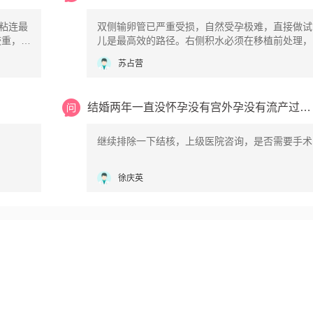
粘连最
双侧输卵管已严重受损，自然受孕极难，直接做试
儿是最高效的路径。右侧积水必须在移植前处理，
子宫环
影响胚胎着床。试管婴儿：这是目前绕过双侧输卵
苏占营
碍最直接、成功率最高的助孕方式。 积水预处理
在移植前通过腹腔镜手术切除或结扎右侧积水的输
管，阻断积液对子宫微环境的破坏，同时解除盆腔
结婚两年一直没怀孕没有宫外孕没有流产过双侧输
连。
继续排除一下结核，上级医院咨询，是否需要手术
徐庆英