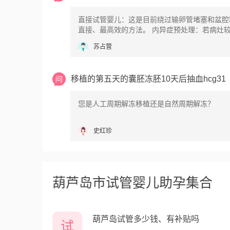
直接试管婴儿：这是目前绕过输卵管堵塞和盆腔
直接、最高效的方法。 内异症预处理：若病灶较重，医
生可能会建议在试管移植前用药3-6个月，改善
苏占营
境。 腹腔镜手术：如果病变较轻且迫切希望自然受孕，
可考虑手术探查，但通常优先推荐试管婴儿。
移植的第五天的囊胚冻胚10天后抽血hcg31
您是人工周期解冻移植还是自然周期解冻？
史红珍
葫芦岛市试管婴儿助孕集合
葫芦岛试管多少钱、有补贴吗
试