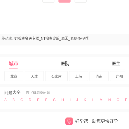
么，NT检查都有哪些具体
明层，是指胎儿颈后皮下组
的要求呢？
织液，其积聚的厚度反应在
超声声像图上，即为颈背部
皮肤与筋膜层之间软组织无
回声层的最大厚度。NT检
移动端:
NT检查名医专栏_NT检查诊断_原因_表现-好孕帮
查，即颈项透明层检查，是
孕早期筛查胎儿遗传物质异
城市
医院
医生
北京
天津
石家庄
上海
济南
广州
问题大全
按字母浏览问题
A
B
C
D
E
F
G
H
I
J
K
L
M
N
O
P
好孕帮
助您更快好孕