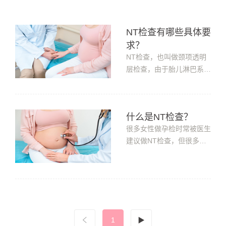
NT检查有哪些具体要
求？
NT检查，也叫做颈项透明
层检查，由于胎儿淋巴系统
建立之前，胎儿淋巴液会积
聚在脖子处，随着淋巴系统
的建立会慢慢消退。当胎儿
什么是NT检查？
有遗传物质异常时，淋巴液
很多女性做孕检时常被医生
往往无法回流到血管，导致
建议做NT检查，但很多准
后背脖子处淋巴液积聚，在
妈妈对NT检查一头雾水，
B超上则表现为颈项透明层
什么是NT检查？NT检查有
增厚。通常，颈项透明层越
什么作用呢?下面就让小编
厚，胎儿出现畸形的可能性
来讲解一下。

也越大。因此，NT检查作
为孕早期排查畸形的小检
NT（nuchal 
查，具有重要的意义。那
1
▶
translucency），即颈项透