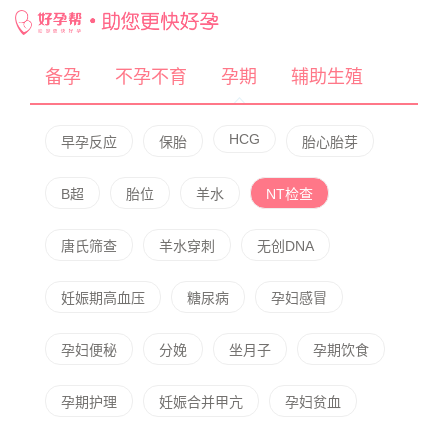
网站首页
/ 好孕百科
备孕
不孕不育
孕期
辅助生殖
HCG
早孕反应
保胎
胎心胎芽
B超
胎位
羊水
NT检查
唐氏筛查
羊水穿刺
无创DNA
妊娠期高血压
糖尿病
孕妇感冒
孕妇便秘
分娩
坐月子
孕期饮食
孕期护理
妊娠合并甲亢
孕妇贫血