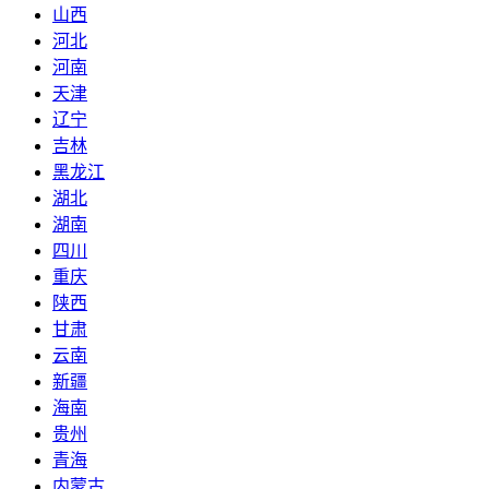
山西
河北
河南
天津
辽宁
吉林
黑龙江
湖北
湖南
四川
重庆
陕西
甘肃
云南
新疆
海南
贵州
青海
内蒙古