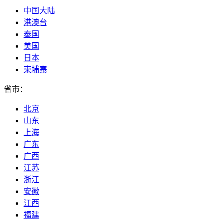
中国大陆
港澳台
泰国
美国
日本
柬埔寨
省市：
北京
山东
上海
广东
广西
江苏
浙江
安徽
江西
福建