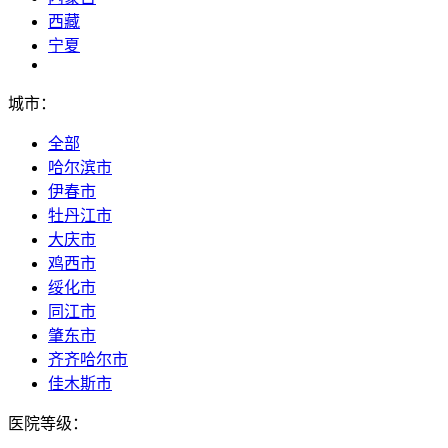
西藏
宁夏
城市：
全部
哈尔滨市
伊春市
牡丹江市
大庆市
鸡西市
绥化市
同江市
肇东市
齐齐哈尔市
佳木斯市
医院等级：