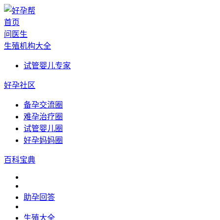
首页
问医生
生殖机构大全
试管婴儿专家
好孕社区
备孕交流圈
难孕治疗圈
试管婴儿圈
好孕妈妈圈
百科宝典
助孕回答
生殖大全