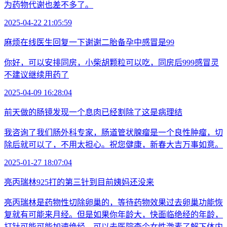
为药物代谢也差不多了。
2025-04-22 21:05:59
麻烦在线医生回复一下谢谢二胎备孕中感冒是99
你好，可以安排同房，小柴胡颗粒可以吃，同房后999感冒灵
不建议继续用药了
2025-04-09 16:28:04
前天做的肠镜发现一个息肉已经割除了这是病理结
我咨询了我们肠外科专家，肠道管状腺瘤是一个良性肿瘤，切
除后就可以了，不用太担心。祝您健康，新春大吉万事如意。
2025-01-27 18:07:04
亮丙瑞林925打的第三针到目前姨妈还没来
亮丙瑞林是药物性切除卵巢的，等待药物效果过去卵巢功能恢
复就有可能来月经。但是如果你年龄大，快面临绝经的年龄，
打针可能可能加速绝经。可以去医院查个女性激素了解下体内