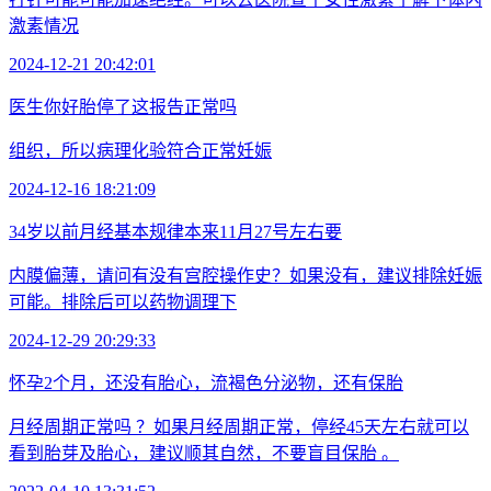
激素情况
2024-12-21 20:42:01
医生你好胎停了这报告正常吗
组织，所以病理化验符合正常妊娠
2024-12-16 18:21:09
34岁以前月经基本规律本来11月27号左右要
内膜偏薄，请问有没有宫腔操作史？如果没有，建议排除妊娠
可能。排除后可以药物调理下
2024-12-29 20:29:33
怀孕2个月，还没有胎心，流褐色分泌物，还有保胎
月经周期正常吗 ？如果月经周期正常，停经45天左右就可以
看到胎芽及胎心，建议顺其自然，不要盲目保胎 。