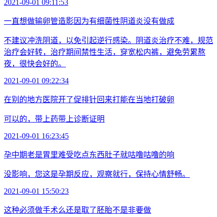
2021-09-01 09:11:53
一直想做输卵管造影因为有细菌性阴道炎没有做成
不建议冲洗阴道，以免引起逆行感染。阴道炎治疗不难，规范
治疗会好转，治疗期间禁性生活，穿宽松内裤，避免劳累熬
夜，很快会好的。
2021-09-01 09:22:34
在别的地方医院开了促排针回来打能在当地打破卵
可以的，带上药带上诊断证明
2021-09-01 16:23:45
孕中期老是胃里难受吃点东西肚子就咕噜咕噜的响
没影响，您这是孕期反应，观察就行，保持心情舒畅。
2021-09-01 15:50:23
这种必须做手术么还是取了胚胎不是非要做