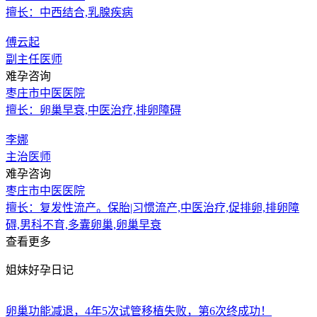
擅长：中西结合,乳腺疾病
傅云起
副主任医师
难孕咨询
枣庄市中医医院
擅长：卵巢早衰,中医治疗,排卵障碍
李娜
主治医师
难孕咨询
枣庄市中医医院
擅长：复发性流产。保胎|习惯流产,中医治疗,促排卵,排卵障
碍,男科不育,多囊卵巢,卵巢早衰
查看更多
姐妹好孕日记
卵巢功能减退，4年5次试管移植失败，第6次终成功！