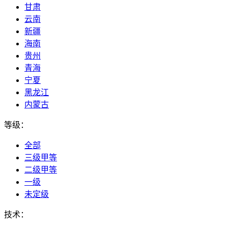
甘肃
云南
新疆
海南
贵州
青海
宁夏
黑龙江
内蒙古
等级：
全部
三级甲等
二级甲等
一级
未定级
技术：