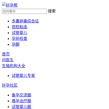
搜索
多囊卵巢综合征
宫腔粘连
试管婴儿
孕前检查
孕酮
首页
问医生
生殖机构大全
试管婴儿专家
好孕社区
备孕交流圈
难孕治疗圈
试管婴儿圈