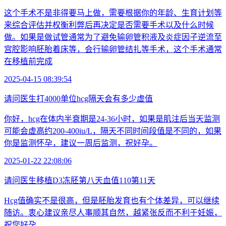
这个手术不是非得要马上做，需要根据你的年龄、生育计划等
来综合评估并权衡利弊后再决定是否需要手术以及什么时候
做。如果是做试管通常为了避免输卵管积液及炎症因子逆流至
宫腔影响胚胎着床等，会行输卵管结扎等手术，这个手术通常
在移植前完成
2025-04-15 08:39:54
请问医生打4000单位hcg隔天会有多少虚值
你好，hcg在体内半衰期是24-36小时，如果是肌注后当天监测
可能会虚高约200-400iu/L，隔天不同时间段值是不同的，如果
你是监测怀孕，建议一周后监测，祝好孕。
2025-01-22 22:08:06
请问医生移植D3冻胚第八天血值110第11天
Hcg值确实不是很高，但是胚胎发育也有个体差异，可以继续
随访。衷心建议亲尽人事顺其自然，越紧张反而不利于妊娠，
祝您好孕