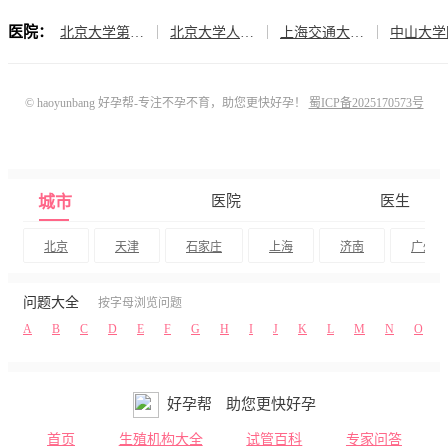
医院：
北京大学第三医院（生殖医学中心）
北京大学人民医院（计划生育与生殖医学科）
上海交通大学医学院附属仁济医院（生殖医学科）
© haoyunbang 好孕帮-专注不孕不育，助您更快好孕！
蜀ICP备2025170573号
城市
医院
医生
北京
天津
石家庄
上海
济南
广州
问题大全
按字母浏览问题
A
B
C
D
E
F
G
H
I
J
K
L
M
N
O
好孕帮
助您更快好孕
首页
生殖机构大全
试管百科
专家问答