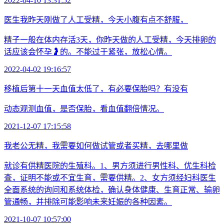
2022-04-10 13:31:52
医生我昨天刚做了人工受精，今天小腹有点不舒服，
精子一般在体内存活3天，你昨天做的人工受精，今天排卵的
话应该会怀孕🤰的。不能过于紧张，放松心情。
2022-04-02 19:16:57
移植后第十一天血值太低了，有必要保胎吗？有没有
动态观测血值，是否保胎，看血值翻倍情况。
2021-12-07 17:15:58
我老公无精，我需要如何做试管或者买精，去哪里做
就诊有供精医院的生殖科。1、男方须进行男性科、优生科检
查，证明不能或不宜生育，需要供精。2、女方须经妇科医生
全面系统的询问和系统体检，确认身体健康、生育正常、输卵
管通畅，并排除可能影响未来妊娠的各种因素。
2021-10-07 10:57:00