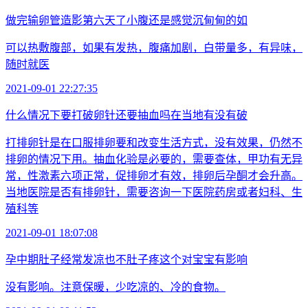
做完输卵管造影第六天了小腹还是感觉沉甸甸的如
可以热敷腹部，如果有发热，腹痛加剧，白带量多，有异味，
随时就医
2021-09-01 22:27:35
什么情况下要打破卵针还要抽血吗在当地有没有破
打排卵针是在口服排卵要和改变生活方式，没有效果，仍然不
排卵的情况下用。抽血化验是必要的，需要查体，甲功有无异
常，性激素六项正常，促排卵才有效，排卵后孕酮才会升高。
当地医院是否有排卵针，需要咨询一下医院药房或者妇科、生
殖科等
2021-09-01 18:07:08
孕中期肚子经常发凉也不肚子疼这个对宝宝有影响
没有影响。注意保暖，少吃凉的、冷的食物。