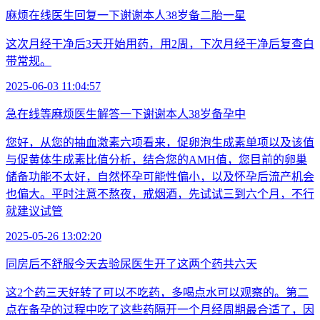
麻烦在线医生回复一下谢谢本人38岁备二胎一星
这次月经干净后3天开始用药，用2周，下次月经干净后复查白
带常规。
2025-06-03 11:04:57
急在线等麻烦医生解答一下谢谢本人38岁备孕中
您好，从您的抽血激素六项看来，促卵泡生成素单项以及该值
与促黄体生成素比值分析，结合您的AMH值，您目前的卵巢
储备功能不太好，自然怀孕可能性偏小，以及怀孕后流产机会
也偏大。平时注意不熬夜，戒烟酒，先试试三到六个月，不行
就建议试管
2025-05-26 13:02:20
同房后不舒服今天去验尿医生开了这两个药共六天
这2个药三天好转了可以不吃药，多喝点水可以观察的。第二
点在备孕的过程中吃了这些药隔开一个月经周期最合适了，因