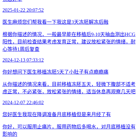
2025-01-22 20:07:52
医生麻烦您们帮我看一下我这是3天冻胚解冻后融
根据你描述的情况，一般最早能在移植后9-10天抽血测出HCG
阳性，目前检查结果考虑发育正常，建议放松紧张的情绪，耐
心等待1周后复查
2024-12-13 07:33:12
你好想问下医生移植冻胚5天了小肚子有点瘾瘾痛
从你描述的情况来看，目前移植冻胚五天，轻微下腹部不适考
虑正常，不必紧张，放松紧张的情绪，适当休息再观察几天吧
2024-12-07 22:46:02
您好医生我现在降调准备月底移植但是来月经了有
你好，可以服用止痛片，服用药物后多喝水，对月底移植没有
影响的