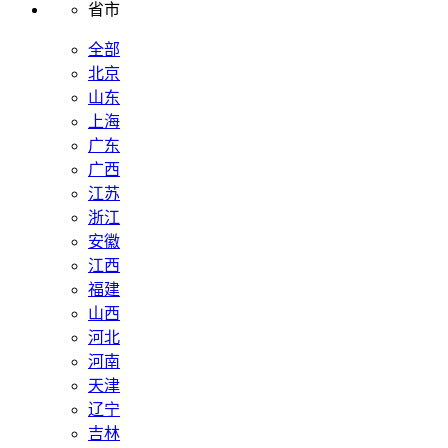
省市
全部
北京
山东
上海
广东
广西
江苏
浙江
安徽
江西
福建
山西
河北
河南
天津
辽宁
吉林