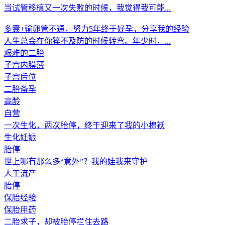
当试管移植又一次失败的时候，我觉得我可能...
多囊+输卵管不通，努力5年终于好孕，分享我的经验
人生总会在你猝不及防的时候转弯。年少时，...
艰难的二胎
子宫内膜薄
子宫后位
二胎备孕
高龄
自营
一次生化，两次胎停，终于迎来了我的小棉袄
生化妊娠
胎停
世上哪有那么多“意外”？我的娃我来守护
人工流产
胎停
保胎经验
保胎用药
二胎求子，却被胎停拦住去路