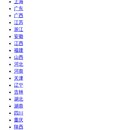
上海
广东
广西
江苏
浙江
安徽
江西
福建
山西
河北
河南
天津
辽宁
吉林
湖北
湖南
四川
重庆
陕西