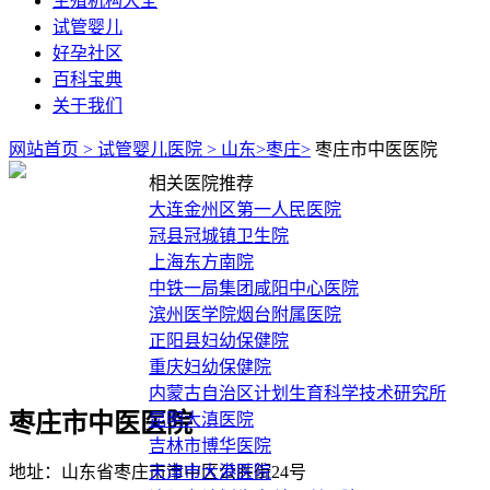
生殖机构大全
试管婴儿
好孕社区
百科宝典
关于我们
网站首页 >
试管婴儿医院 >
山东>
枣庄>
枣庄市中医医院
相关医院推荐
大连金州区第一人民医院
冠县冠城镇卫生院
上海东方南院
中铁一局集团咸阳中心医院
滨州医学院烟台附属医院
正阳县妇幼保健院
重庆妇幼保健院
内蒙古自治区计划生育科学技术研究所
枣庄市中医医院
昆明大滇医院
吉林市博华医院
地址：山东省枣庄市市中区公胜街24号
天津市大港医院