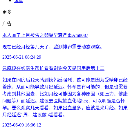
试管
更多
广告
本人38了上月被告之卵巢早衰严重Amh087
现在已经月经第几天了，监测排卵需要动态观察。
2025-06-21 08:24:29
急麻烦在线医生帮忙看看谢谢今天是同房后第十二
如果在同房后12天感到姨妈感强烈，这可能是因为受精卵已经
着床，从而可能导致月经延迟。怀孕是有可能的，但是也需要
考虑到其他因素，比如月经可能因为各种原因（如压力、健康
问题等）而延迟。建议去医院抽血化验hcg，可以明确是否怀
孕。要么观察几天看看，如果出血量多，应该是来月经。如果
月经延迟1周，建议做b超看看。
2025-06-09 16:06:12