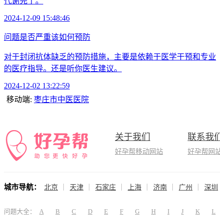
代谢完了。
2024-12-09 15:48:46
问题是否严重该如何预防
对于封闭抗体缺乏的预防措施，主要是依赖于医学干预和专业
的医疗指导。还是听你医生建议。
2024-12-02 13:22:59
移动端:
枣庄市中医医院
关于我们
联系我
好孕帮移动网站
好孕帮网
城市导航：
北京
天津
石家庄
上海
济南
广州
深圳
问题大全：
A
B
C
D
E
F
G
H
I
J
K
L