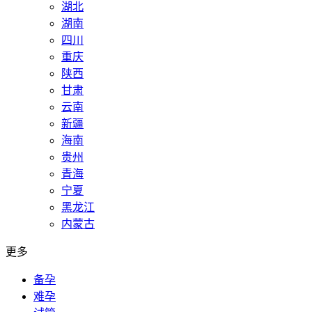
湖北
湖南
四川
重庆
陕西
甘肃
云南
新疆
海南
贵州
青海
宁夏
黑龙江
内蒙古
更多
备孕
难孕