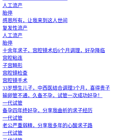
人工流产
胎停
感恩所有，让我来到这人世间
复发性流产
人工流产
胎停
十余年求子，宫腔镜术后6个月调理，好孕降临
宫腔粘连
子宫畸形
宫腔镜检查
宫腔镜手术
33岁想生儿子，中西医结合调理3个月，喜得贵子
输卵管不通，久备不孕，试管一次成功好孕！
一代试管
备孕四年终好孕，分享我曲折的求子经历
一代试管
老公严重弱精，分享我多年的心酸求子路
一代试管