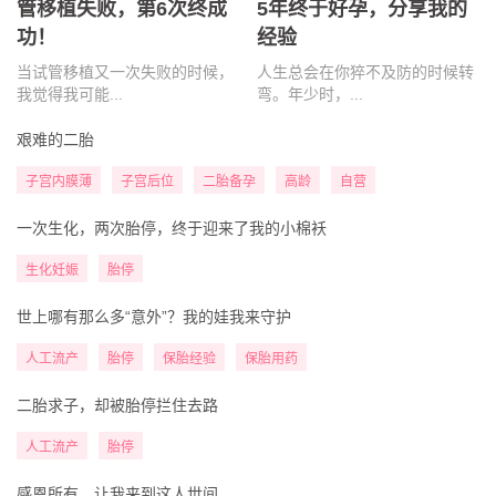
管移植失败，第6次终成
5年终于好孕，分享我的
功！
经验
当试管移植又一次失败的时候，
人生总会在你猝不及防的时候转
我觉得我可能...
弯。年少时，...
艰难的二胎
子宫内膜薄
子宫后位
二胎备孕
高龄
自营
一次生化，两次胎停，终于迎来了我的小棉袄
生化妊娠
胎停
世上哪有那么多“意外”？我的娃我来守护
人工流产
胎停
保胎经验
保胎用药
二胎求子，却被胎停拦住去路
人工流产
胎停
感恩所有，让我来到这人世间