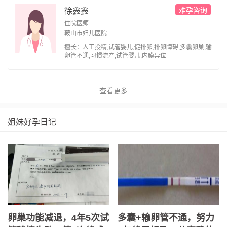
难孕咨询
徐鑫鑫
住院医师
鞍山市妇儿医院
擅长：人工授精,试管婴儿,促排卵,排卵障碍,多囊卵巢,输
卵管不通,习惯流产,试管婴儿,内膜异位
查看更多
姐妹好孕日记
卵巢功能减退，4年5次试
多囊+输卵管不通，努力