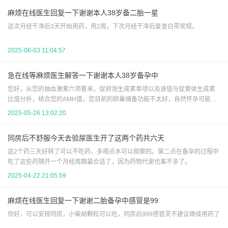
延迟1周，建议做b超看看。
麻烦在线医生回复一下谢谢本人38岁备二胎一星
这次月经干净后3天开始用药，用2周，下次月经干净后复查白带常规。
2025-06-03 11:04:57
急在线等麻烦医生解答一下谢谢本人38岁备孕中
您好，从您的抽血激素六项看来，促卵泡生成素单项以及该值与促黄体生成素
比值分析，结合您的AMH值，您目前的卵巢储备功能不太好，自然怀孕可能性
偏小，以及怀孕后流产机会也偏大。平时注意不熬夜，戒烟酒，先试试三到六
2025-05-26 13:02:20
个月，不行就建议试管
同房后不舒服今天去验尿医生开了这两个药共六天
这2个药三天好转了可以不吃药，多喝点水可以观察的。第二点在备孕的过程中
吃了这些药隔开一个月经周期最合适了，因为药物代谢也差不多了。
2025-04-22 21:05:59
麻烦在线医生回复一下谢谢二胎备孕中感冒是99
你好，可以安排同房，小柴胡颗粒可以吃，同房后999感冒灵不建议继续用药了