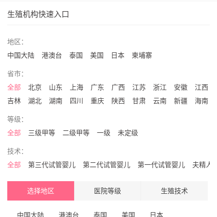
生殖机构快速入口
地区：
中国大陆
港澳台
泰国
美国
日本
柬埔寨
省市：
全部
北京
山东
上海
广东
广西
江苏
浙江
安徽
江西
吉林
湖北
湖南
四川
重庆
陕西
甘肃
云南
新疆
海南
等级：
全部
三级甲等
二级甲等
一级
未定级
技术：
全部
第三代试管婴儿
第二代试管婴儿
第一代试管婴儿
夫精人
选择地区
医院等级
生殖技术
中国大陆
港澳台
泰国
美国
日本