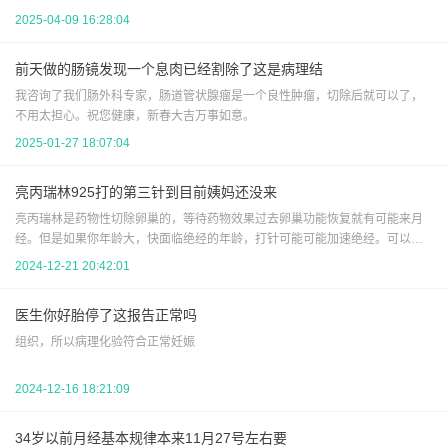
2025-04-09 16:28:04
前天做的肠镜发现一个息肉已经割除了这是病理结
我咨询了我们肠外科专家，肠道管状腺瘤是一个良性肿瘤，切除后就可以了，
不用太担心。祝您健康，新春大吉万事如意。
2025-01-27 18:07:04
亮丙瑞林925打的第三针到目前姨妈还没来
亮丙瑞林是药物性切除卵巢的，等待药物效果过去卵巢功能恢复就有可能来月
经。但是如果你年龄大，快面临绝经的年龄，打针可能可能加速绝经。可以去
医院查个女性激素了解下体内激素情况
2024-12-21 20:42:01
医生你好胎停了这报告正常吗
组织，所以病理化验符合正常妊娠
2024-12-16 18:21:09
34岁以前月经基本规律本来11月27号左右要