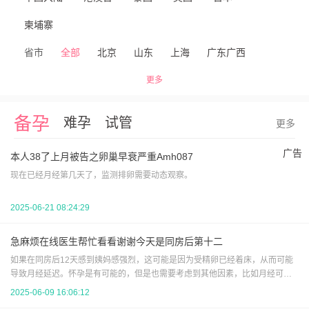
柬埔寨
省市
全部
北京
山东
上海
广东
广西
江苏
浙江
安徽
江西
福建
山西
河北
更多
河南
天津
辽宁
吉林
湖北
湖南
四川
备孕
难孕
试管
更多
重庆
陕西
甘肃
云南
新疆
海南
贵州
广告
本人38了上月被告之卵巢早衰严重Amh087
青海
宁夏
黑龙江
内蒙古
现在已经月经第几天了，监测排卵需要动态观察。
2025-06-21 08:24:29
急麻烦在线医生帮忙看看谢谢今天是同房后第十二
如果在同房后12天感到姨妈感强烈，这可能是因为受精卵已经着床，从而可能
导致月经延迟。怀孕是有可能的，但是也需要考虑到其他因素，比如月经可能
因为各种原因（如压力、健康问题等）而延迟。建议去医院抽血化验hcg，可以
2025-06-09 16:06:12
明确是否怀孕。要么观察几天看看，如果出血量多，应该是来月经。如果月经