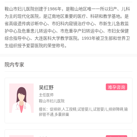
鞍山市妇儿医院创建于1986年，是鞍山地区唯一一所以妇产、儿科
为主的现代化医院，是辽南地区重要的医疗、科研和教学基地。是
省高级遗传病诊断中心、市妇科内窥镜治疗中心、市新生儿急救监
护中心及危重患儿转运中心、市危重孕产妇转运中心、市妇女保健
综合指导中心、大连医科大学教学医院。1993年被卫生部和世界卫
生组织授予爱婴医院的荣誉称号。
院内专家
难孕咨询
吴红野
主任医师
鞍山市妇儿医院
擅长：促排卵,人工授精,试管婴儿,试管婴儿,排卵障碍,输
卵管不通,多囊卵巢