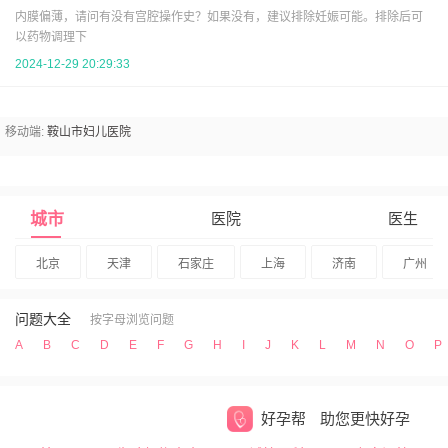
内膜偏薄，请问有没有宫腔操作史？如果没有，建议排除妊娠可能。排除后可
以药物调理下
2024-12-29 20:29:33
移动端:
鞍山市妇儿医院
城市
医院
医生
北京
天津
石家庄
上海
济南
广州
问题大全
按字母浏览问题
A
B
C
D
E
F
G
H
I
J
K
L
M
N
O
P
好孕帮
助您更快好孕