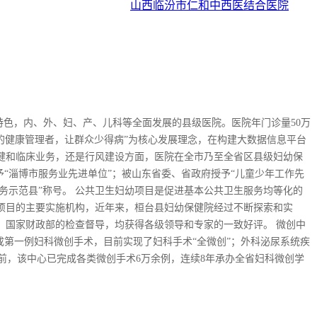
山西临汾市仁和中西医结合医院
术为特色，内、外、妇、产、儿科等全面发展的县级医院。医院年门诊量50万
众的健康管理者，让群众少得病”为核心发展理念，在构建大数据信息平台
健和临床业务，还是行风建设方面，医院在全市乃至全省区县级妇幼保
“淄博市服务业先进单位”；被山东省委、省政府授予“儿童少年工作先
质服务示范县”称号。 公共卫生妇幼项目是促进基本公共卫生服务均等化的
项目的主要实施机构，近年来，桓台县妇幼保健院经过不断探索和实
、国家财政部的检查督导，均获得各级领导和专家的一致好评。 微创中
省完成第一例妇科微创手术，目前实现了妇科手术“全微创”；外科泌尿系统疾
前，该中心已完成各类微创手术6万余例，连续8年承办全省妇科微创学