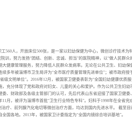
有职工560人，开放床位500张，是一家以妇幼保健为中心，微创诊疗技
医院院训，努力发扬“团结、创新、忠诚、担当”的医院精神，以“做人民群
期大健康管理服务，努力降低人民群众发病率。无论在公共卫生、妇幼保
续多年被淄博市卫生局评为“全市医疗质量管理先进单位”；被市政府授予
“省级文明单位”。2016年12月，被国家卫健委表彰为“全国妇幼健康优
施，充分体现了党和政府对妇女、儿童的关心和爱护。作为公共卫生妇幼
健委、财政部及各级主管部门的认可，先后代表山东省迎接了国家卫健委
3年11月，被评为淄博市首批“卫生行业特色专科”。妇科于1998年在全
创治疗、前列腺汽化电切等微创治疗方面，均达到国内先进水平。 截至目
国各地。2013年，被国家卫计委指定为“全国内镜综合培训基地”。