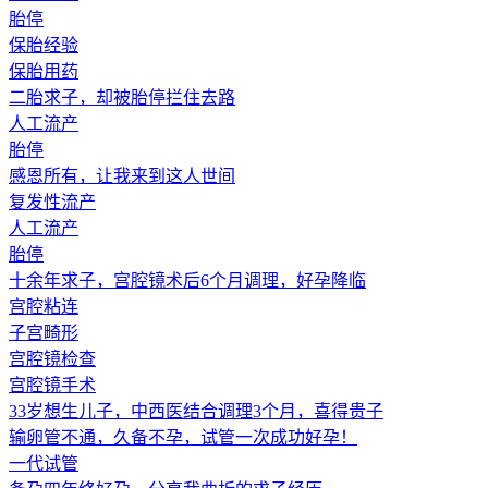
胎停
保胎经验
保胎用药
二胎求子，却被胎停拦住去路
人工流产
胎停
感恩所有，让我来到这人世间
复发性流产
人工流产
胎停
十余年求子，宫腔镜术后6个月调理，好孕降临
宫腔粘连
子宫畸形
宫腔镜检查
宫腔镜手术
33岁想生儿子，中西医结合调理3个月，喜得贵子
输卵管不通，久备不孕，试管一次成功好孕！
一代试管