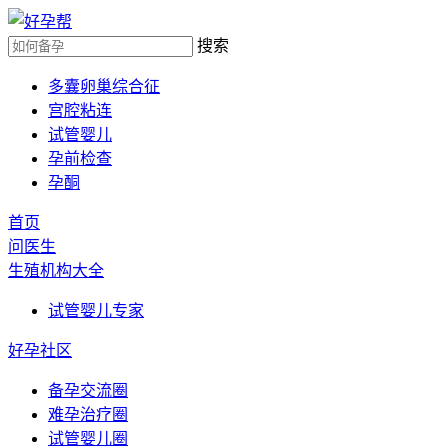
搜索
多囊卵巢综合征
宫腔粘连
试管婴儿
孕前检查
孕酮
首页
问医生
生殖机构大全
试管婴儿专家
好孕社区
备孕交流圈
难孕治疗圈
试管婴儿圈