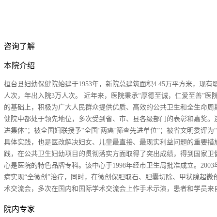
咨询了解
本院介绍
桓台县妇幼保健院始建于1953年，新院总建筑面积4.45万平方米，现
人次，年出入院3万人次。 近年来，医院秉承“厚德至诚，仁爱至善”
的基础上，积极为广大人民群众提供优质、高效的公共卫生和全生命周
健院中都处于领先地位，多次受到省、市、县各级部门的表彰和嘉奖。连
进集体”；被全国妇联授予“全国‘两癌’筛查先进单位”；被省文明委评为
具体实践，也是医改解决妇女、儿童最直接、最现实利益问题的重要措
践，在公共卫生妇幼项目的贯彻落实方面取得了突出成绩，得到国家卫
心是医院的特色品牌专科。该中心于1998年经市卫生局批准成立。200
病实现“全微创”治疗，同时，在微创保胆取石、胆囊切除、甲状腺超微
术交流会，多次在国内和国际学术交流会上作手术示演，患者和学员来自全
院内专家