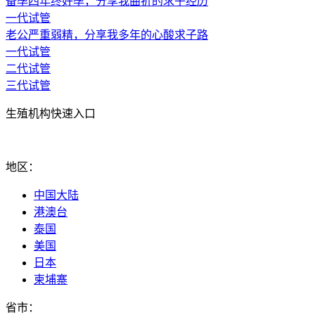
备孕四年终好孕，分享我曲折的求子经历
一代试管
老公严重弱精，分享我多年的心酸求子路
一代试管
二代试管
三代试管
生殖机构快速入口
地区：
中国大陆
港澳台
泰国
美国
日本
柬埔寨
省市：