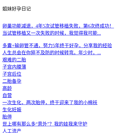
姐妹好孕日记
卵巢功能减退，4年5次试管移植失败，第6次终成功！
当试管移植又一次失败的时候，我觉得我可能...
多囊+输卵管不通，努力5年终于好孕，分享我的经验
人生总会在你猝不及防的时候转弯。年少时，...
艰难的二胎
子宫内膜薄
子宫后位
二胎备孕
高龄
自营
一次生化，两次胎停，终于迎来了我的小棉袄
生化妊娠
胎停
世上哪有那么多“意外”？我的娃我来守护
人工流产