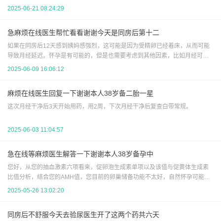
2025-06-21 08:24:29
急麻烦在线医生帮忙看看谢谢今天是同房后第十二
如果在同房后12天感到姨妈感强烈，这可能是因为受精卵已经着床，从而可能
导致月经延迟。怀孕是有可能的，但是也需要考虑到其他因素，比如月经可能
因为各种原因（如压力、健康问题等）而延迟。建议去医院抽血化验hcg，可以
2025-06-09 16:06:12
明确是否怀孕。要么观察几天看看，如果出血量多，应该是来月经。如果月经
延迟1周，建议做b超看看。
麻烦在线医生回复一下谢谢本人38岁备二胎一星
这次月经干净后3天开始用药，用2周，下次月经干净后复查白带常规。
2025-06-03 11:04:57
急在线等麻烦医生解答一下谢谢本人38岁备孕中
您好，从您的抽血激素六项看来，促卵泡生成素单项以及该值与促黄体生成素
比值分析，结合您的AMH值，您目前的卵巢储备功能不太好，自然怀孕可能性
偏小，以及怀孕后流产机会也偏大。平时注意不熬夜，戒烟酒，先试试三到六
2025-05-26 13:02:20
个月，不行就建议试管
同房后不舒服今天去验尿医生开了这两个药共六天