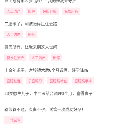
世上哪有那么多“意外”？我的娃我来守护
人工流产
胎停
保胎经验
保胎用药
二胎求子，却被胎停拦住去路
人工流产
胎停
感恩所有，让我来到这人世间
复发性流产
人工流产
胎停
十余年求子，宫腔镜术后6个月调理，好孕降临
宫腔粘连
子宫畸形
宫腔镜检查
宫腔镜手术
33岁想生儿子，中西医结合调理3个月，喜得贵子
输卵管不通，久备不孕，试管一次成功好孕！
一代试管