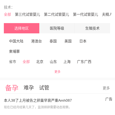
技术：
全部
第三代试管婴儿
第二代试管婴儿
第一代试管婴儿
夫精人
选择地区
医院等级
生殖技术
中国大陆
港澳台
泰国
美国
日本
柬埔寨
省市
全部
北京
山东
上海
广东
广西
江苏
浙江
安徽
江西
福建
山西
河北
更多
河南
天津
辽宁
吉林
湖北
湖南
四川
备孕
难孕
试管
更多
重庆
陕西
甘肃
云南
新疆
海南
贵州
广告
本人38了上月被告之卵巢早衰严重Amh087
青海
宁夏
黑龙江
内蒙古
现在已经月经第几天了，监测排卵需要动态观察。