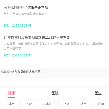
医生你好胎停了这报告正常吗
组织，所以病理化验符合正常妊娠
2024-12-16 18:21:09
34岁以前月经基本规律本来11月27号左右要
内膜偏薄，请问有没有宫腔操作史？如果没有，建议排除妊娠可能。排除后可
以药物调理下
2024-12-29 20:29:33
移动端:
烟台市福山区人民医院
城市
医院
医生
北京
天津
石家庄
上海
济南
广州