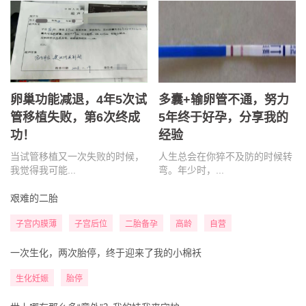
卵巢功能减退，4年5次试
多囊+输卵管不通，努力
管移植失败，第6次终成
5年终于好孕，分享我的
功！
经验
当试管移植又一次失败的时候，
人生总会在你猝不及防的时候转
我觉得我可能...
弯。年少时，...
艰难的二胎
子宫内膜薄
子宫后位
二胎备孕
高龄
自营
一次生化，两次胎停，终于迎来了我的小棉袄
生化妊娠
胎停