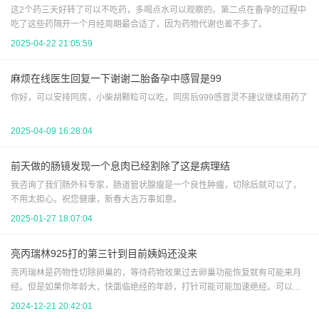
这2个药三天好转了可以不吃药，多喝点水可以观察的。第二点在备孕的过程中
吃了这些药隔开一个月经周期最合适了，因为药物代谢也差不多了。
2025-04-22 21:05:59
麻烦在线医生回复一下谢谢二胎备孕中感冒是99
你好，可以安排同房，小柴胡颗粒可以吃，同房后999感冒灵不建议继续用药了
2025-04-09 16:28:04
前天做的肠镜发现一个息肉已经割除了这是病理结
我咨询了我们肠外科专家，肠道管状腺瘤是一个良性肿瘤，切除后就可以了，
不用太担心。祝您健康，新春大吉万事如意。
2025-01-27 18:07:04
亮丙瑞林925打的第三针到目前姨妈还没来
亮丙瑞林是药物性切除卵巢的，等待药物效果过去卵巢功能恢复就有可能来月
经。但是如果你年龄大，快面临绝经的年龄，打针可能可能加速绝经。可以去
医院查个女性激素了解下体内激素情况
2024-12-21 20:42:01